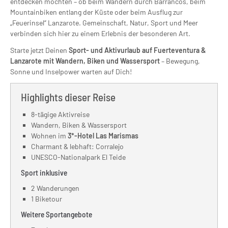
entdecken möchten – ob beim Wandern durch Barrancos, beim
Mountainbiken entlang der Küste oder beim Ausflug zur
„Feuerinsel“ Lanzarote. Gemeinschaft, Natur, Sport und Meer
verbinden sich hier zu einem Erlebnis der besonderen Art.
Starte jetzt Deinen
Sport- und Aktivurlaub auf Fuerteventura &
Lanzarote mit Wandern, Biken und Wassersport
– Bewegung,
Sonne und Inselpower warten auf Dich!
Highlights dieser Reise
8-tägige Aktivreise
Wandern, Biken & Wassersport
Wohnen im
3*-Hotel Las Marismas
Charmant & lebhaft: Corralejo
UNESCO-Nationalpark El Teide
Sport inklusive
2 Wanderungen
1 Biketour
Weitere Sportangebote