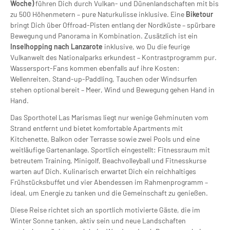
Woche)
führen Dich durch Vulkan- und Dünenlandschaften mit bis
zu 500 Höhenmetern – pure Naturkulisse inklusive. Eine
Biketour
bringt Dich über Offroad-Pisten entlang der Nordküste – spürbare
Bewegung und Panorama in Kombination. Zusätzlich ist ein
Inselhopping nach Lanzarote
inklusive, wo Du die feurige
Vulkanwelt des Nationalparks erkundest – Kontrastprogramm pur.
Wassersport-Fans kommen ebenfalls auf ihre Kosten:
Wellenreiten, Stand-up-Paddling, Tauchen oder Windsurfen
stehen optional bereit – Meer, Wind und Bewegung gehen Hand in
Hand.
Das Sporthotel Las Marismas liegt nur wenige Gehminuten vom
Strand entfernt und bietet komfortable Apartments mit
Kitchenette, Balkon oder Terrasse sowie zwei Pools und eine
weitläufige Gartenanlage. Sportlich eingestellt: Fitnessraum mit
betreutem Training, Minigolf, Beachvolleyball und Fitnesskurse
warten auf Dich. Kulinarisch erwartet Dich ein reichhaltiges
Frühstücksbuffet und vier Abendessen im Rahmenprogramm –
ideal, um Energie zu tanken und die Gemeinschaft zu genießen.
Diese Reise richtet sich an sportlich motivierte Gäste, die im
Winter Sonne tanken, aktiv sein und neue Landschaften