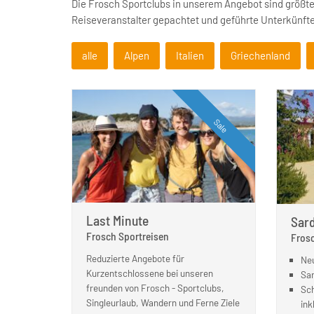
Die Frosch Sportclubs in unserem Angebot sind größte
Reiseveranstalter gepachtet und geführte Unterkünfte,
alle
Alpen
Italien
Griechenland
Sale
Last Minute
Sar
Frosch Sportreisen
Frosc
Reduzierte Angebote für
Neu
Kurzentschlossene bei unseren
Sar
freunden von Frosch - Sportclubs,
Sch
Singleurlaub, Wandern und Ferne Ziele
ink