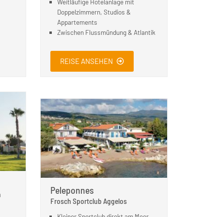
Weitläufige Hotelanlage mit
Doppelzimmern, Studios &
Appartements
Zwischen Flussmündung & Atlantik
REISE ANSEHEN
Peleponnes
h
Frosch Sportclub Aggelos
Kleiner Sportclub direkt am Meer