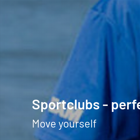
Sportclubs - perf
Move yourself