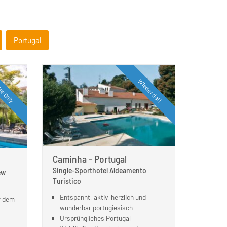
Portugal
es Only
Wieder da!!
Caminha - Portugal
Single-Sporthotel Aldeamento
ew
Turistico
Entspannt, aktiv, herzlich und
r dem
wunderbar portugiesisch
Ursprüngliches Portugal