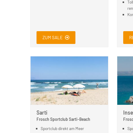
Tol
ren
Kom
ZUM SALE
R
Sarti
Inse
Frosch Sportclub Sarti-Beach
Frosc
Sportclub direkt am Meer
Spo