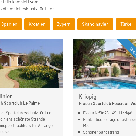
nteils komplett vom
 die meist exklusiv für Euch
Spanien
Kroatien
Zypern
Skandinavien
Türkei
Singl
dinien
Kriopigi
h Sportclub Le Palme
Frosch Sportclub Poseidon Vi
er Sportclub exklusiv für Euch
Exklusiv für 25 - 49-Jährige!
diniens schönste Strände
Fantastische Lage direkt übe
nuppertauchkurs für Anfänger
Meer
lusive
Schöner Sandstrand