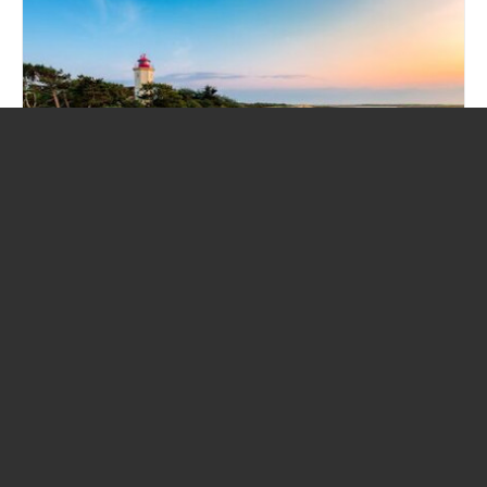
Fehmarn
Ostsee Single Radreise
Radfahren und genießen für Singles auf Fehmarn
Zentrales Hotel zwischen Südstrand, Binnensee und Haupstadt
Burg
IInklusive 3 geführter Radtouren und 4 Tage Radmiete
REISE ANSEHEN