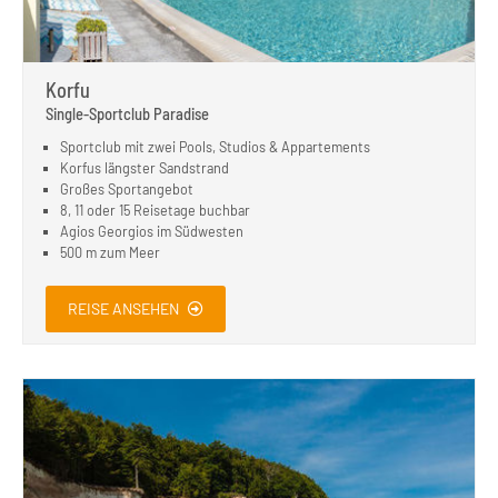
Korfu
Single-Sportclub Paradise
Sportclub mit zwei Pools, Studios & Appartements
Korfus längster Sandstrand
Großes Sportangebot
8, 11 oder 15 Reisetage buchbar
Agios Georgios im Südwesten
500 m zum Meer
REISE ANSEHEN