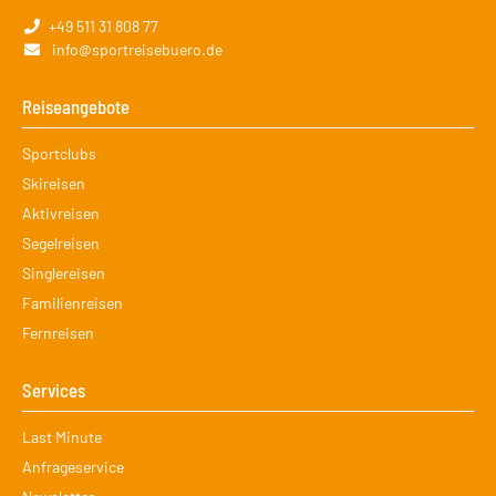
+49 511 31 808 77
info@sportreisebuero.de
Reiseangebote
Navigation
Sportclubs
überspringen
Skireisen
Aktivreisen
Segelreisen
Singlereisen
Familienreisen
Fernreisen
Services
Navigation
Last Minute
überspringen
Anfrageservice