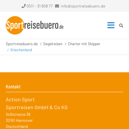
0511 - 31 808 77
info@sportreisebuero.de
Sportreisebuero.de
Segelreisen
Charter mit Skipper
Griechenland
Kontakt
Action Sport
Sportreisen GmbH & Co KG
Voßstrasse 38
30161
Hannover
Deutschland