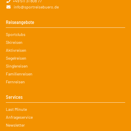
+49 511 31 808 77
info@sportreisebuero.de
Reiseangebote
Navigation
Sportclubs
überspringen
Skireisen
Aktivreisen
Segelreisen
Singlereisen
Familienreisen
Fernreisen
Services
Navigation
Last Minute
überspringen
Anfrageservice
Newsletter