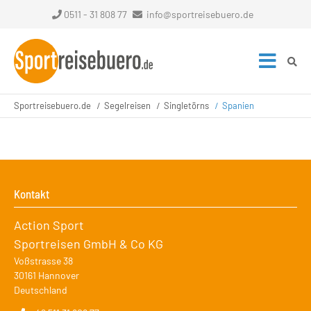
0511 - 31 808 77
info@sportreisebuero.de
Sportreisebuero.de
Segelreisen
Singletörns
Spanien
Kontakt
Action Sport
Sportreisen GmbH & Co KG
Voßstrasse 38
30161
Hannover
Deutschland