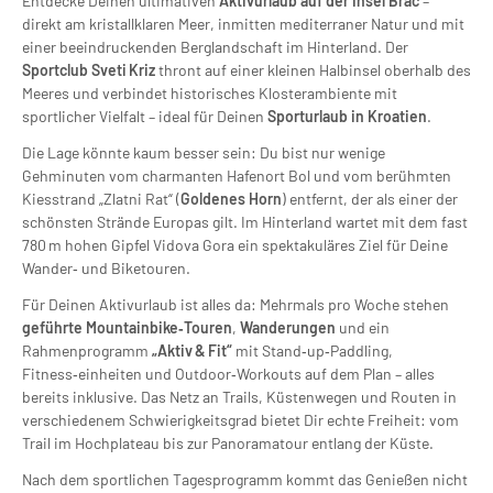
Entdecke Deinen ultimativen
Aktivurlaub auf der Insel Brac
–
direkt am kristallklaren Meer, inmitten mediterraner Natur und mit
einer beeindruckenden Berglandschaft im Hinterland. Der
Sportclub Sveti Kriz
thront auf einer kleinen Halbinsel oberhalb des
Meeres und verbindet historisches Klosterambiente mit
sportlicher Vielfalt – ideal für Deinen
Sporturlaub in Kroatien
.
Die Lage könnte kaum besser sein: Du bist nur wenige
Gehminuten vom charmanten Hafenort Bol und vom berühmten
Kiesstrand „Zlatni Rat“ (
Goldenes Horn
) entfernt, der als einer der
schönsten Strände Europas gilt. Im Hinterland wartet mit dem fast
780 m hohen Gipfel Vidova Gora ein spektakuläres Ziel für Deine
Wander‑ und Biketouren.
Für Deinen Aktivurlaub ist alles da: Mehrmals pro Woche stehen
geführte Mountainbike‑Touren
,
Wanderungen
und ein
Rahmenprogramm
„Aktiv & Fit“
mit Stand‑up‑Paddling,
Fitness‑einheiten und Outdoor‑Workouts auf dem Plan – alles
bereits inklusive. Das Netz an Trails, Küstenwegen und Routen in
verschiedenem Schwierigkeitsgrad bietet Dir echte Freiheit: vom
Trail im Hochplateau bis zur Panoramatour entlang der Küste.
Nach dem sportlichen Tagesprogramm kommt das Genießen nicht