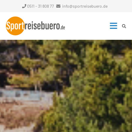
0511 - 31 808 77
info@sportreisebuero.de