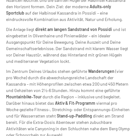
Nuancen leuchtet und die sanften Hügel der Halbinsel Kassandra
den Horizont formen. Dein Ziel: der moderne
Adults‑only
Sportclub
auf der Halbinsel Kassandra in Possidi – eine
eindrucksvolle Kombination aus Aktivität, Natur und Erholung.
Die Anlage liegt
direkt am langen Sandstrand von Possidi
und ist
eingebettet in Olivenhaine und Pinienwälder – ein idealer
Ausgangspunkt für Deine Bewegung, Deine Auszeit und Deine
Gemeinschaftserlebnisse. Der Sandstrand mit klarem Wasser liegt
vor Deiner Haustür, während das Hinterland mit grünen Hügeln
und mediterraner Vegetation lockt.
Im Zentrum Deines Urlaubs stehen geführte
Wanderungen
(vier
pro Woche) durch die abwechslungsreiche Landschaft der
Kassandra – mit Höhenprofilen zwischen etwa 200 und 450 Metern
und Gehzeiten von 2½‑6 Stunden. Hinzu kommt eine geführte
Mountainbike‑Tour
durch die Region – inklusive und begleitet.
Darüber hinaus bietet das
Aktiv & Fit‑Programm
viermal pro
Woche gezielte Fitness‑, Stretching‑ oder Entspannungs‑Einheiten
und für Wasserratten steht
Stand‑up‑Paddling
direkt am Strand
bereit. Für die Extra‑Dosis Abenteuer stehen zubuchbare
Aktivitäten wie Canyoning in den Schluchten nahe dem Berg Olymp
oder Schnorcheln zur Auswahl.