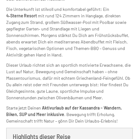
Die Unterkunft ist stilvoll und komfortabel geführt: Ein
4‑Sterne Resort
mit rund 124 Zimmern in Hanglage, direkten
Zugang zum Strand, großem Süßwasser‑Pool mit Poolbar sowie
gepflegter Garten‑ und Strandlage mit Liegen und
Sonnenschirmen. Morgens stärkst Du Dich am Frühstücksbuffet,
abends erwartet Dich ein mediterranes Abendbuffet mit Fleisch,
Fisch, vegetarischen Optionen und Themen‑BBQ – Genuss und
Aktivität gehen Hand in Hand.
Dieser Urlaub richtet sich an sportlich motivierte Erwachsene, die
Lust auf Natur, Bewegung und Gemeinschaft haben – ohne
Massentourismus, dafür mit echtem Griechenland‑Feingefühl. Ob
Du allein reist oder mit Freunden unterwegs bist: Hier findest Du
Gleichgesinnte, gute Laune, sportliche Impulse und
Sonnenstunden zwischen Olivenbäumen und Meer.
Starte jetzt Deinen
Aktivurlaub auf der Kassandra – Wandern,
Biken, SUP und Meer inklusive
. Bewegung trifft Erholung,
Gemeinschaft trifft Natur – gönn Dir Dein Urlaubs‑Erlebnis!
Highlights dieser Reise