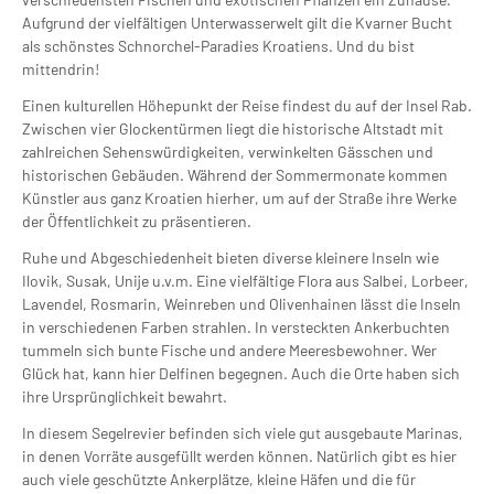
Aufgrund der vielfältigen Unterwasserwelt gilt die Kvarner Bucht
als schönstes Schnorchel-Paradies Kroatiens. Und du bist
mittendrin!
Einen kulturellen Höhepunkt der Reise findest du auf der Insel Rab.
Zwischen vier Glockentürmen liegt die historische Altstadt mit
zahlreichen Sehenswürdigkeiten, verwinkelten Gässchen und
historischen Gebäuden. Während der Sommermonate kommen
Künstler aus ganz Kroatien hierher, um auf der Straße ihre Werke
der Öffentlichkeit zu präsentieren.
Ruhe und Abgeschiedenheit bieten diverse kleinere Inseln wie
Ilovik, Susak, Unije u.v.m. Eine vielfältige Flora aus Salbei, Lorbeer,
Lavendel, Rosmarin, Weinreben und Olivenhainen lässt die Inseln
in verschiedenen Farben strahlen. In versteckten Ankerbuchten
tummeln sich bunte Fische und andere Meeresbewohner. Wer
Glück hat, kann hier Delfinen begegnen. Auch die Orte haben sich
ihre Ursprünglichkeit bewahrt.
In diesem Segelrevier befinden sich viele gut ausgebaute Marinas,
in denen Vorräte ausgefüllt werden können. Natürlich gibt es hier
auch viele geschützte Ankerplätze, kleine Häfen und die für