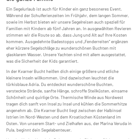
Ein Segelurlaub ist auch für Kinder ein ganz besoneres Event.
Während der Schulferienzeiten im Frühjahr, dem langen Sommer,
sowie im Herbst bieten wir unsere Segelreisen auch speziell für
Familien mit Kindern ab fünf Jahren an. In ausgewählten Revieren
stimmen wir die Route so ab, dass Jung und Alt auf Ihre Kosten
kommen. Ausgedehnte Badestopps und „Fenderreiten“ ergänzen
eher kürzere Segelschläge zu wunderschönen Buchten mit
glasklarem Wasser. Unsere Yachten sind mit allem ausgestattet,
was die Sicherheit der Kids garantiert.
In der Kvarner Bucht heißen dich einige größere und etliche
kleinere Inseln willkommen. Und dazwischen leuchtet die
türkisblaue Adria. Du entdeckst wunderschöne Buchten,
versteckte Strände, sanfte Hänge, schroffe Steilküsten, einsame
Schönheit und quirlige Orte. Thermische Winde aus Nordwest
tragen dich sanft von Insel zu Insel und kühlen die Sommerhitze
angenehm ab. Die Kvarner Bucht liegt zwischen der Halbinsel
Istrien im Nord-Westen und dem Kroatischen Küstenland im
Osten. Von unserem Start- und Zielhafen aus, der Marina Veruda in
Pula, beginnt dein Segelabenteuer.