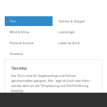
Törn
Yachten & Skipper
Wind & Klima
Leistungen
Preise & Anreise
Leben an Bord
Hinweise
Törn Infos
Die Törns sind für Segelneulinge und Könner
gleichermaßen geeignet. Alle – egal ob Groß oder Klein –
werden aktiv an der Törnplanung und Schiffsführung
beteiligt.
Die einzelnen Tagesschläge werden an den Wünschen der
Mitsegler ausgerichtet, wobei erfahrungsgemäß bei einem