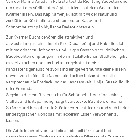
Von der Marina Veruda in Pula startest du Richtung Südosten und
umkurvst den südlichsten Zipfel Istriens auf dem Weg zu den
Kvarner Inseln. Das Kap Kamenjak lädt mit wilder Natur und
zerklüfteter Küstenlinie zu einem ersten Bade- und
Schnorchelstopp in idyllische Badebuchten ein.
Zur Kvarner Bucht gehören die attraktiven und
abwechslungsreichen Inseln Krk, Cres, Lošinj und Rab, die dich
mit malerischen Hafenorten und urigen Gassen oder idyllischen
Badebuchten empfangen. In den mittelalterlichen Städtchen gibt
es viel zu sehen und das Freizeitangebot ist groß.
Mindestens genauso reizvoll sind einige verträumte kleine Inseln
unweit von Lošinj. Die Namen sind selten bekannt und alle
versprechen die Entdeckung der Langsamkeit: Unije, Susak, Ilovik
oder Premuda.
Segeln in diesem Revier steht für Schönheit, Ursprünglichkeit,
Vielfalt und Entspannung. Es gilt versteckte Buchten, einsame
Strände und bezaubernde Städtchen zu entdecken und sich in den
landestypischen Konobas mit leckerem Essen verwöhnen zu
lassen.
Die Adria leuchtet von dunkelblau bis hell türkis und bietet
verschiedensten Fischen und exotischen Pflanzen ein Zuhause.