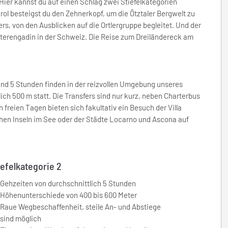
ier kannst du auf einen Schlag zwei Stiefelkategorien
rol besteigst du den Zehnerkopf, um die Ötztaler Bergwelt zu
s, von den Ausblicken auf die Ortlergruppe begleitet. Und der
nterengadin in der Schweiz. Die Reise zum Dreiländereck am
nd 5 Stunden finden in der reizvollen Umgebung unseres
ch 500 m statt. Die Transfers sind nur kurz, neben Charterbus
 freien Tagen bieten sich fakultativ ein Besuch der Villa
chen Inseln im See oder der Städte Locarno und Ascona auf
iefelkategorie 2
Gehzeiten von durchschnittlich 5 Stunden
Höhenunterschiede von 400 bis 600 Meter
Raue Wegbeschaffenheit, steile An- und Abstiege
sind möglich