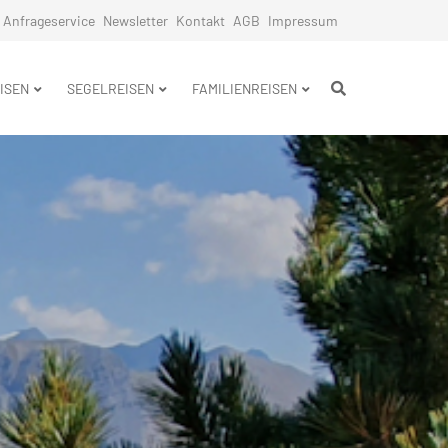
Anfrageservice
Newsletter
Kontakt
AGB
Impressum
n
ISEN
SEGELREISEN
FAMILIENREISEN