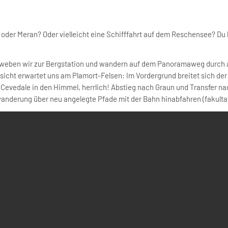
 oder Meran? Oder vielleicht eine Schifffahrt auf dem Reschensee? Du 
chweben wir zur Bergstation und wandern auf dem Panoramaweg durch a
icht erwartet uns am Plamort-Felsen: Im Vordergrund breitet sich der
e Cevedale in den Himmel, herrlich! Abstieg nach Graun und Transfer nac
derung über neu angelegte Pfade mit der Bahn hinabfahren (fakultat
rt mit der Haideralmbahn. Wer möchte, besteigt die Seebodenspitze, di
Weißkugel bis zu den Gipfeln des Ortlermassivs (GZ: 4 1/2 Std., +/- 700 
gen zur Weißkugelhütte auf. Ein wunderschön angelegter Wanderpfad, vo
gt in einer einzigartigen alpinen Landschaft; von ihrer Terrasse können
ebiger Rast steigen wir wieder ins Tal ab (GZ: 5 Std. +/- 650 m).