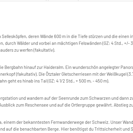
Sellesköpfen, deren Wände 600 m in die Tiefe stürzen und die einen im
, durch Wälder und vorbei an mächtigen Felswänden (GZ: 4 Std., +/- 3
auders zu werfen (fakultativ).
 die Bergbahn hinauf zur Haideralm. Ein wunderschön angelegter Panor
rkopf (fakultativ). Die Ötztaler Gletscherriesen mit der Weißkugel (3.
hn geht es hinab ins Tal (GZ: 4 1/2 Std., + 500 m, - 450 m).
 Bergstation und wandern auf der Seenrunde zum Schwarzen und dann 
sblick zum Reschensee und auf die Ortlergruppe gewährt. Abstieg zurüc
na, einem der bekanntesten Fernwanderwege der Schweiz. Unser Wande
und auf die benachbarten Berge. Hier benötigst du Trittsicherheit und 