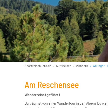
Sportreisebuero.de
Aktivreisen
Wandern
Wikinger -
Am Reschensee
Wanderreise (geführt)
Du träumst von einer Wandertour in den Alpen? Du weiß