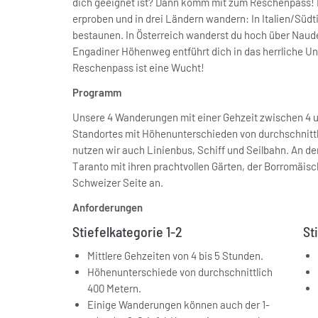
dich geeignet ist? Dann komm mit zum Reschenpass! H
erproben und in drei Ländern wandern: In Italien/Südti
bestaunen. In Österreich wanderst du hoch über Nauder
Engadiner Höhenweg entführt dich in das herrliche U
Reschenpass ist eine Wucht!
Programm
Unsere 4 Wanderungen mit einer Gehzeit zwischen 4 u
Standortes mit Höhenunterschieden von durchschnittli
nutzen wir auch Linienbus, Schiff und Seilbahn. An den
Taranto mit ihren prachtvollen Gärten, der Borromäis
Schweizer Seite an.
Anforderungen
Stiefelkategorie 1-2
St
Mittlere Gehzeiten von 4 bis 5 Stunden.
Höhenunterschiede von durchschnittlich
400 Metern.
Einige Wanderungen können auch der 1-