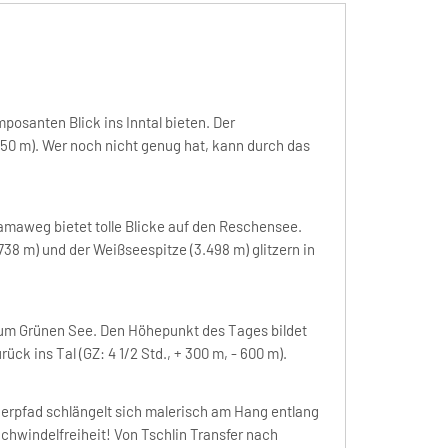
posanten Blick ins Inntal bieten. Der
50 m). Wer noch nicht genug hat, kann durch das
amaweg bietet tolle Blicke auf den Reschensee.
738 m) und der Weißseespitze (3.498 m) glitzern in
zum Grünen See. Den Höhepunkt des Tages bildet
k ins Tal (GZ: 4 1/2 Std., + 300 m, - 600 m).
rpfad schlängelt sich malerisch am Hang entlang
Schwindelfreiheit! Von Tschlin Transfer nach