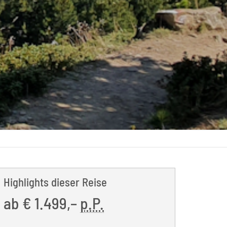
Highlights dieser Reise
ab
€ 1.499,–
p.P.