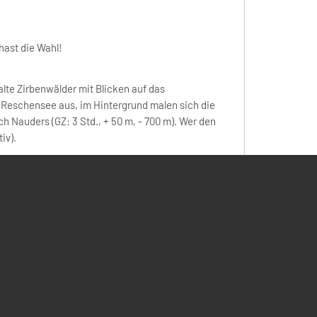
hast die Wahl!
lte Zirbenwälder mit Blicken auf das
 Reschensee aus, im Hintergrund malen sich die
h Nauders (GZ: 3 Std., + 50 m, - 700 m). Wer den
iv).
e als "DER" Aussichtsgipfel am Reschensee gilt:
m)!
n dem wir tolle Ausblicke auf die Langtauferer
 wir bis zu zehn Dreitausender (u. a. Weißkugel,