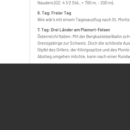
Nauders (GZ: 4 1/2 Std., + 700 m, - 200 m).
6. Tag: Freier Tag
Wie wär’s mit einem Tagesausflug nach St. Moritz
7. Tag: Drei Länder am Plamort-Felsen
Österreich/Italien: Mit der Bergkastelseilbahn s
Grenzgebirge zur Schweiz. Doch die schönste Auss
Gipfel des Ortlers, der Königsspitze und des Mont
Abstieg umgehen möchte, kann nach einer Rundwan
8. Tag: Zum Aussichtsberg Seebodenspitze
Österreich: Per Bus nach St. Valentin und Bergfah
Der Ausblick reicht von den Ötztaler Alpen mit der 
9. Tag: Zur Weißkugelhütte
Italien: Wir fahren ins Langtauferer Tal und stei
Gletscher und Berge genießen. Die Hütte selbst lie
Langtauferer Spitze und Vernagl) sehen! Nach ausgi
10. Tag: Individuelle Heimreise