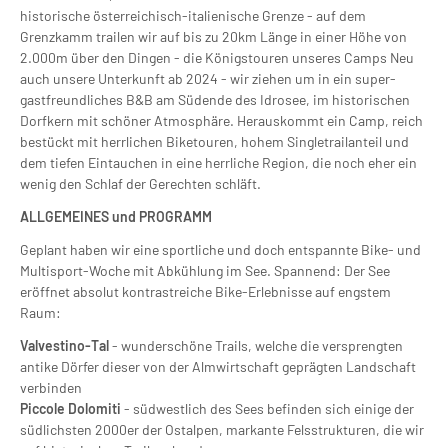
historische österreichisch-italienische Grenze - auf dem
Grenzkamm trailen wir auf bis zu 20km Länge in einer Höhe von
2.000m über den Dingen - die Königstouren unseres Camps Neu
auch unsere Unterkunft ab 2024 - wir ziehen um in ein super-
gastfreundliches B&B am Südende des Idrosee, im historischen
Dorfkern mit schöner Atmosphäre. Herauskommt ein Camp, reich
bestückt mit herrlichen Biketouren, hohem Singletrailanteil und
dem tiefen Eintauchen in eine herrliche Region, die noch eher ein
wenig den Schlaf der Gerechten schläft.
ALLGEMEINES und PROGRAMM
Geplant haben wir eine sportliche und doch entspannte Bike- und
Multisport-Woche mit Abkühlung im See. Spannend: Der See
eröffnet absolut kontrastreiche Bike-Erlebnisse auf engstem
Raum:
Valvestino-Tal
- wunderschöne Trails, welche die versprengten
antike Dörfer dieser von der Almwirtschaft geprägten Landschaft
verbinden
Piccole Dolomiti
- südwestlich des Sees befinden sich einige der
südlichsten 2000er der Ostalpen, markante Felsstrukturen, die wir