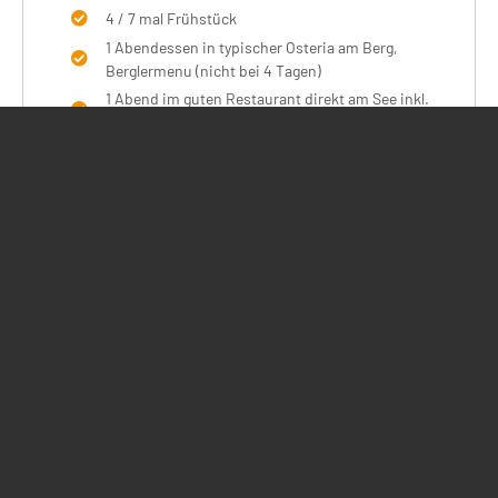
4 / 7 mal Frühstück
1 Abendessen in typischer Osteria am Berg,
Berglermenu (nicht bei 4 Tagen)
1 Abend im guten Restaurant direkt am See inkl.
Bootstransfer
4 / 6 Tage Guiding und Betreuung durch sehr
umfassend ausgebildete local Guides mit
besten Kenntnissen der Region
versch. Shuttlefahrten zu den Best Spots und
für zusätzliche Höhenmeter
Bootshuttle nach Ende einiger Touren
Wassersporttag (SUP-Tour, Kanutouren,
Leihmaterial, Klippenspringen)
Nicht inkludiert
Mittagessen / Bergpicknicks (ca. 7 - 15€/Tag)
Getränke zu den Mahlzeiten
Canyoning-Tour mit zertifiziertem Canyoning-
Guide