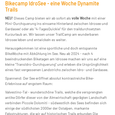
Bikecamp IdroSee - eine Woche Dynamite
Trails
NEU!
Dieses Camp bieten wir ab sofort als
volle Woche
mit einer
Mini-Durchquerung ins einsame Hinterland zwischen Idrosee und
Gardasee! oder als "4-TagesQuickie" für den traildurchsetzten
Kurzurlaub an. Wir lassen unser TrailCamp am wunderbaren
Idrosee leben und entwickeln es weiter.
Herausgekommen ist eine sportliche und doch entspannte
BikeWoche mit Abkühlung im See. Neu ab 2024 - nach 4
beeindruckenden Biketagen am Idrosee machen wir uns auf eine
kleine "TransIdro-Durchquerung" und erleben die Ursprünglichkeit
eines fast vergessenen Landstrichs zwischen Idro- und Gardasee.
Spannend: Der See eröffnet absolut kontrastreiche Bike-
Erlebnisse auf engstem Raum:
Valvestino-Tal - wunderschöne Trails, welche die versprengten
antike Dörfer dieser von der Almwirtschaft geprägten Landschaft
verbinden Piccole Dolomiti - südwestlich des Sees befinden sich
einige der südlichsten 2000er der Ostalpen, markante
Felsstrukturen, die wir auf historischen Trails erkunden Die