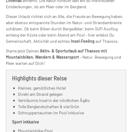
Limenas
entfernt. Die Natur rundum lädt ein zu individuellen
Entdeckungen, ob am Meer oder im Bergland.
Dieser Urlaub richtet sich an Alle, die Freude an Bewegung haben,
aber ebenso entspannte Stunden im Natur‑ und Strandambiente
schätzen. Ob beim Biken durch Bergwälder, beim SUP‑Ausflug
entlang der Küste oder beim Abend am Pool – hier erlebst Du
Gemeinschaft, Aktivität und echtes
Insel‑Feeling
auf Thassos.
Starte jetzt Deinen
Aktiv‑ & Sporturlaub auf Thassos mit
Mountainbiken, Wandern & Wassersport
– Natur, Bewegung und
Meer warten auf Dich!
Highlights dieser Reise
Kleines, gemütliches Hotel
Direkt am Strand gelegen
Verträumte Insel in der nördlichen Ägäis
Tolle Berglandschaften & viel Grün
Schnuppertauchen im Pool inklusive
Sport inklusive
Mountainbike-Pool