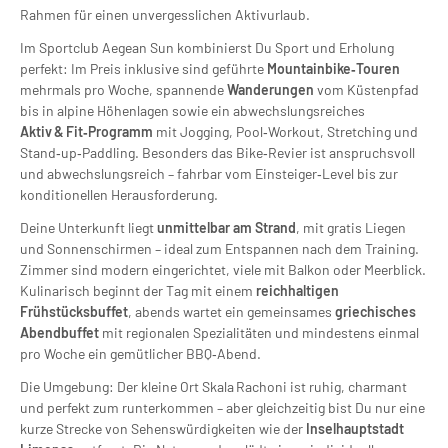
Rahmen für einen unvergesslichen Aktivurlaub.
Im Sportclub Aegean Sun kombinierst Du Sport und Erholung
perfekt: Im Preis inklusive sind geführte
Mountainbike‑Touren
mehrmals pro Woche, spannende
Wanderungen
vom Küstenpfad
bis in alpine Höhenlagen sowie ein abwechslungsreiches
Aktiv & Fit‑Programm
mit Jogging, Pool‑Workout, Stretching und
Stand‑up‑Paddling. Besonders das Bike‑Revier ist anspruchsvoll
und abwechslungsreich – fahrbar vom Einsteiger‑Level bis zur
konditionellen Herausforderung.
Deine Unterkunft liegt
unmittelbar am Strand
, mit gratis Liegen
und Sonnenschirmen – ideal zum Entspannen nach dem Training.
Zimmer sind modern eingerichtet, viele mit Balkon oder Meerblick.
Kulinarisch beginnt der Tag mit einem
reichhaltigen
Frühstücksbuffet
, abends wartet ein gemeinsames
griechisches
Abendbuffet
mit regionalen Spezialitäten und mindestens einmal
pro Woche ein gemütlicher BBQ‑Abend.
Die Umgebung: Der kleine Ort Skala Rachoni ist ruhig, charmant
und perfekt zum runterkommen – aber gleichzeitig bist Du nur eine
kurze Strecke von Sehenswürdigkeiten wie der
Inselhauptstadt