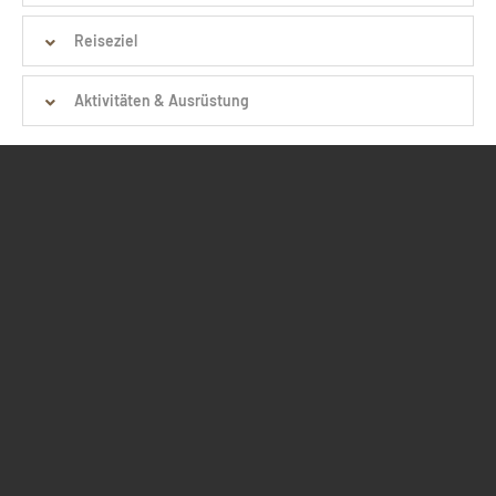
Reiseziel
Aktivitäten & Ausrüstung
Kontakt
Action Sport
Sportreisen GmbH & Co KG
Voßstrasse 38
30161
Hannover
Deutschland
+49 511 31 808 77
info@sportreisebuero.de