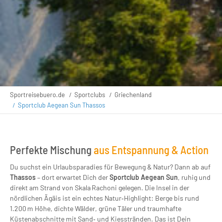
Sportreisebuero.de
Sportclubs
Griechenland
Sportclub Aegean Sun Thassos
Perfekte Mischung
aus Entspannung & Action
Du suchst ein Urlaubsparadies für Bewegung & Natur? Dann ab auf
Thassos
– dort erwartet Dich der
Sportclub Aegean Sun
, ruhig und
direkt am Strand von Skala Rachoni gelegen. Die Insel in der
nördlichen Ägäis ist ein echtes Natur‑Highlight: Berge bis rund
1.200 m Höhe, dichte Wälder, grüne Täler und traumhafte
Küstenabschnitte mit Sand‑ und Kiesstränden. Das ist Dein