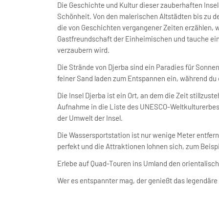
Die Geschichte und Kultur dieser zauberhaften Insel
Schönheit. Von den malerischen Altstädten bis zu
die von Geschichten vergangener Zeiten erzählen, we
Gastfreundschaft der Einheimischen und tauche ein
verzaubern wird.
Die Strände von Djerba sind ein Paradies für Sonne
feiner Sand laden zum Entspannen ein, während du
Die Insel Djerba ist ein Ort, an dem die Zeit stillzus
Aufnahme in die Liste des UNESCO-Weltkulturerbes w
der Umwelt der Insel.
Die Wassersportstation ist nur wenige Meter entfer
perfekt und die Attraktionen lohnen sich, zum Beispi
Erlebe auf Quad-Touren ins Umland den orientalisch
Wer es entspannter mag, der genießt das legendär