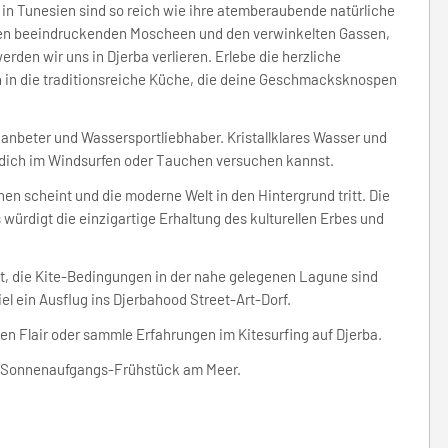
 in Tunesien sind so reich wie ihre atemberaubende natürliche
 den beeindruckenden Moscheen und den verwinkelten Gassen,
rden wir uns in Djerba verlieren. Erlebe die herzliche
 in die traditionsreiche Küche, die deine Geschmacksknospen
nanbeter und Wassersportliebhaber. Kristallklares Wasser und
 dich im Windsurfen oder Tauchen versuchen kannst.
tehen scheint und die moderne Welt in den Hintergrund tritt. Die
ürdigt die einzigartige Erhaltung des kulturellen Erbes und
nt, die Kite-Bedingungen in der nahe gelegenen Lagune sind
el ein Ausflug ins Djerbahood Street-Art-Dorf.
en Flair oder sammle Erfahrungen im Kitesurfing auf Djerba.
e Sonnenaufgangs-Frühstück am Meer.