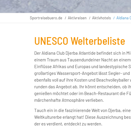
Sportreisebuero.de
Aktivreisen
Aktivhotels
Aldiana 
UNESCO Welterbeliste
Der Aldiana Club Djerba Atlantide befindet sich in M
einem Traum aus Tausendundeiner Nacht an einem 
Einflüsse Afrikas und Europas und landestypische S
großartiges Wassersport-Angebot lässt Segler- und
ebenfalls voll auf ihre Kosten und Beachvolleyballe
runden das Angebot ab. Ihr könnt entscheiden, ob i
genießen möchtet oder im Beach-Restaurant die Füße
märchenhafte Atmosphäre verlieben.
Tauch ein in die faszinierende Welt von Djerba, ein
Weltkulturerbe erlangt hat! Diese Auszeichnung best
der es verdient, entdeckt zu werden.