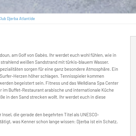
Club Djerba Atlantide
idoun, am Golf von Gabès. Ihr werdet euch wohl fühlen, wie in
strahlend weißen Sandstrand mit türkis-blauem Wasser.
pezialitäten sorgen für eine ganz besondere Atmosphäre. Ein
 Surfer-Herzen höher schlagen. Tennisspieler kommen
r werden begeistert sein. Fitness und das Welldiana Spa Center
hr im Buffet-Restaurant arabische und internationale Küche
 in den Sand strecken wollt. Ihr werdet euch in diese
er Insel, die gerade den begehrten Titel als UNESCO-
ätigt, was Kenner schon lange wissen: Djerba ist ein Schatz,