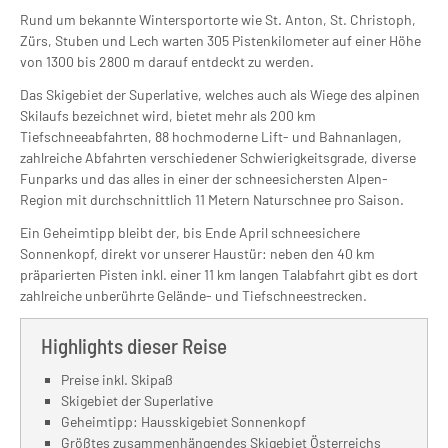
Rund um bekannte Wintersportorte wie St. Anton, St. Christoph,
Zürs, Stuben und Lech warten 305 Pistenkilometer auf einer Höhe
von 1300 bis 2800 m darauf entdeckt zu werden.
Das Skigebiet der Superlative, welches auch als Wiege des alpinen
Skilaufs bezeichnet wird, bietet mehr als 200 km
Tiefschneeabfahrten, 88 hochmoderne Lift- und Bahnanlagen,
zahlreiche Abfahrten verschiedener Schwierigkeitsgrade, diverse
Funparks und das alles in einer der schneesichersten Alpen-
Region mit durchschnittlich 11 Metern Naturschnee pro Saison.
Ein Geheimtipp bleibt der, bis Ende April schneesichere
Sonnenkopf, direkt vor unserer Haustür: neben den 40 km
präparierten Pisten inkl. einer 11 km langen Talabfahrt gibt es dort
zahlreiche unberührte Gelände- und Tiefschneestrecken.
Highlights dieser Reise
Preise inkl. Skipaß
Skigebiet der Superlative
Geheimtipp: Hausskigebiet Sonnenkopf
Größtes zusammenhängendes Skigebiet Österreichs