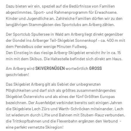
Dazu bieten wir ein, speziell auf die Bedürfnisse von Familien
abgestimmtes, Sport- und Rahmenprogramm für Erwachsene,
Kinder und Jugendliche an. Zahlreiche Familien dürfen wir zu den
langjährigen Stammgästen des Sportclubs am Arlberg zählen.
Der Sportclub Spullersee in Wald am Arlberg liegt direkt gegenüber
der Gondel ins Arlberger Teil-Skigebiet Sonnenkopf – ca. 400 m mit
dem Pendelbus oder wenige Minuten Fußweg.
Den Einstieg in das riesige Arlberg-Skigebiet erreicht ihr in ca. 15
min mit dem Skibus. Die Haltestelle befindet sich direkt am Haus.
Am Arlberg wird
SKIVERGNÜGEN
wortwörtlich
GROSS
geschrieben!
Das Skigebiet Arlberg gilt als Gebiet der unbegrenzten
Möglichkeiten und darf sich als größtes zusammenhängendes
Skigebiet Österreichs und als eines der fünf Größten Europas
bezeichnen. Der Auenfeldjet verbindet bereits seit einigen Jahren
die Skigebiete Lech Zürs und Warth-Schröcken miteinander, Lech
ist wiederum durch Lifte und Bahnen mit Stuben-Rauz verbunden,
die Trittkopfbahnen und die Flexenbahn ergänzen den Verbund -
eine perfekt vernetzte Skiregion!