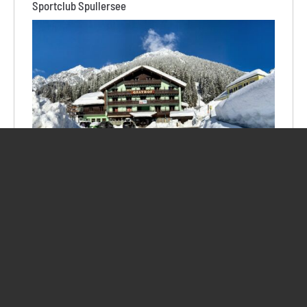
Sportclub Spullersee
Das 3-Sterne-Haus bietet einen Speiseraum, eine
gemütliche Lobby mit Kamin, ein Restaurant sowie
unsere neu gestaltete Hotelbar.
Nach einem anstrengenden Skitag könnt ihr in der
hauseigenen Sauna relaxen.
Der von team3reisen in Eigenregie geführte Sportclub
Spullersee in Wald am Arlberg liegt direkt gegenüber der