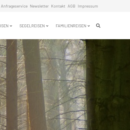
Anfrageservice
Newsletter
Kontakt
AGB
Impressum
n
ISEN
SEGELREISEN
FAMILIENREISEN