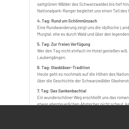
sattgrünen Wälder des Schwarzwaldes bis tief hin
Nationalpark-Ranger begleitet uns einen Teil des 
4. Tag: Rund um Schönmünzach
Eine Rundwanderung zeigt uns die idyllische Land
Murgtal, ehe es durch Wald und über den legende
5. Tag: Zur freien Verfügung
Wer den Tag nicht einfach im Hotel genießen will
Laubengängen.
6. Tag: Glasbläser-Tradition
Heute geht es nochmals auf die Höhen des Nationa
über die Geschichte der Schwarzwälder Glasherst
7. Tag: Das Sankenbachtal
Ein wunderschöner Weg erschließt uns das roman
etwas abenteuerlichen Abstecher nicht scheut, 
Kirschtorte, das Wilhelm-Hauff-Museum oder die R
8. Tag: Heimreise
Abschied vom Schwarzwald und individuelle Rück