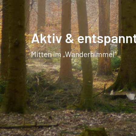
Aktiv & entspann
Mitten im „Wanderhimmel“