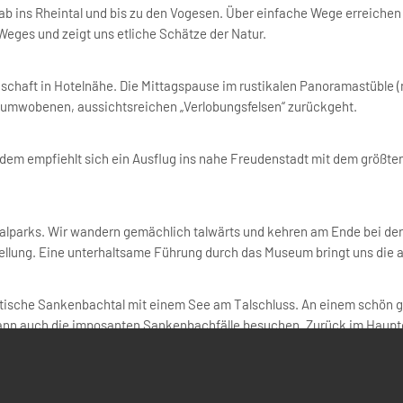
ab ins Rheintal und bis zu den Vogesen. Über einfache Wege erreichen
Weges und zeigt uns etliche Schätze der Natur.
schaft in Hotelnähe. Die Mittagspause im rustikalen Panoramastüble (n
numwobenen, aussichtsreichen „Verlobungsfelsen“ zurückgeht.
, dem empfiehlt sich ein Ausflug ins nahe Freudenstadt mit dem größte
lparks. Wir wandern gemächlich talwärts und kehren am Ende bei der Gl
ellung. Eine unterhaltsame Führung durch das Museum bringt uns die a
tische Sankenbachtal mit einem See am Talschluss. An einem schön g
kann auch die imposanten Sankenbachfälle besuchen. Zurück im Haup
ückfahrt ins Hotel.
reise nach dem Frühstück.