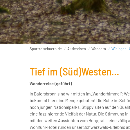
Sportreisebuero.de
Aktivreisen
Wandern
Wikinger -
Tief im (Süd)Westen...
Wanderreise (geführt)
In Baiersbronn sind wir mitten im „Wanderhimmel“: W
bekommt hier eine Menge geboten! Die Ruhe im Schön
noch jungen Nationalparks. Stippvisiten auf den Qual
eine faszinierende Vielfalt der Natur. Die Stimmung i
mit den weiten Aussichten vom Berggrat – eine völlig 
Wohlfühl-Hotel runden unser Schwarzwald-Erlebnis ab