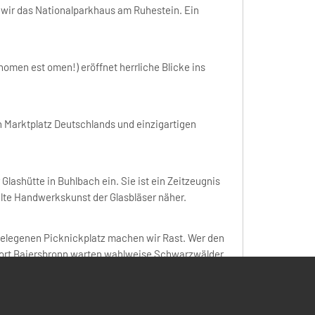
 wir das Nationalparkhaus am Ruhestein. Ein
omen est omen!) eröffnet herrliche Blicke ins
n Marktplatz Deutschlands und einzigartigen
ashütte in Buhlbach ein. Sie ist ein Zeitzeugnis
lte Handwerkskunst der Glasbläser näher.
elegenen Picknickplatz machen wir Rast. Wer den
tort Baiersbronn warten wahlweise Schwarzwälder