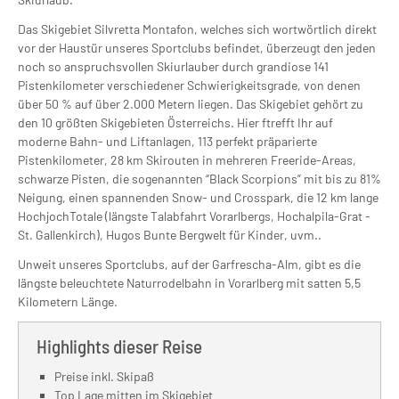
Das Skigebiet Silvretta Montafon, welches sich wortwörtlich direkt
vor der Haustür unseres Sportclubs befindet, überzeugt den jeden
noch so anspruchsvollen Skiurlauber durch grandiose 141
Pistenkilometer verschiedener Schwierigkeitsgrade, von denen
über 50 % auf über 2.000 Metern liegen. Das Skigebiet gehört zu
den 10 größten Skigebieten Österreichs. Hier ftrefft Ihr auf
moderne Bahn- und Liftanlagen, 113 perfekt präparierte
Pistenkilometer, 28 km Skirouten in mehreren Freeride-Areas,
schwarze Pisten, die sogenannten “Black Scorpions” mit bis zu 81%
Neigung, einen spannenden Snow- und Crosspark, die 12 km lange
HochjochTotale (längste Talabfahrt Vorarlbergs, Hochalpila-Grat -
St. Gallenkirch), Hugos Bunte Bergwelt für Kinder, uvm..
Unweit unseres Sportclubs, auf der Garfrescha-Alm, gibt es die
längste beleuchtete Naturrodelbahn in Vorarlberg mit satten 5,5
Kilometern Länge.
Highlights dieser Reise
Preise inkl. Skipaß
Top Lage mitten im Skigebiet