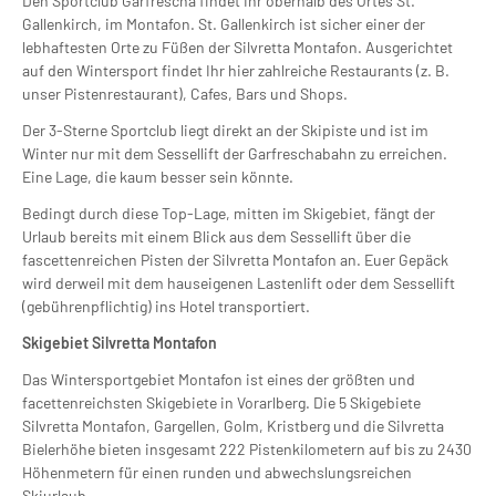
Den Sportclub Garfrescha findet Ihr oberhalb des Ortes St.
Gallenkirch, im Montafon. St. Gallenkirch ist sicher einer der
lebhaftesten Orte zu Füßen der Silvretta Montafon. Ausgerichtet
auf den Wintersport findet Ihr hier zahlreiche Restaurants (z. B.
unser Pistenrestaurant), Cafes, Bars und Shops.
Der 3-Sterne Sportclub liegt direkt an der Skipiste und ist im
Winter nur mit dem Sessellift der Garfreschabahn zu erreichen.
Eine Lage, die kaum besser sein könnte.
Bedingt durch diese Top-Lage, mitten im Skigebiet, fängt der
Urlaub bereits mit einem Blick aus dem Sessellift über die
fascettenreichen Pisten der Silvretta Montafon an. Euer Gepäck
wird derweil mit dem hauseigenen Lastenlift oder dem Sessellift
(gebührenpflichtig) ins Hotel transportiert.
Skigebiet Silvretta Montafon
Das Wintersportgebiet Montafon ist eines der größten und
facettenreichsten Skigebiete in Vorarlberg. Die 5 Skigebiete
Silvretta Montafon, Gargellen, Golm, Kristberg und die Silvretta
Bielerhöhe bieten insgesamt 222 Pistenkilometern auf bis zu 2430
Höhenmetern für einen runden und abwechslungsreichen
Skiurlaub.