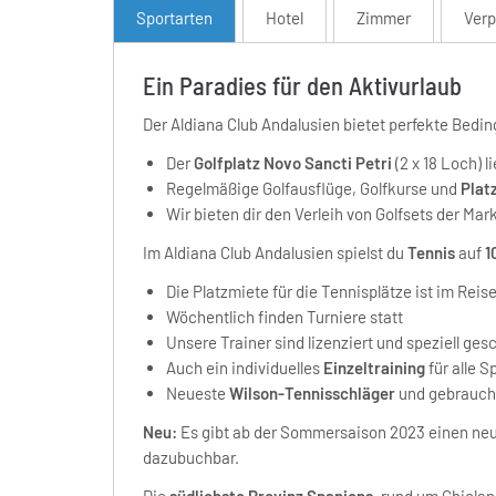
Sportarten
Hotel
Zimmer
Verp
Ein Paradies für den Aktivurlaub
Der Aldiana Club Andalusien bietet perfekte Bedi
Der
Golfplatz Novo Sancti Petri
(2 x 18 Loch) 
Regelmäßige Golfausflüge, Golfkurse und
Plat
Wir bieten dir den Verleih von Golfsets der Ma
Im Aldiana Club Andalusien spielst du
Tennis
auf
1
Die Platzmiete für die Tennisplätze ist im Reise
Wöchentlich finden Turniere statt
Unsere Trainer sind lizenziert und speziell ge
Auch ein individuelles
Einzeltraining
für alle S
Neueste
Wilson-Tennisschläger
und gebraucht
Neu:
Es gibt ab der Sommersaison 2023 einen n
dazubuchbar.
Die
südlichste Provinz Spaniens
, rund um Chiclana