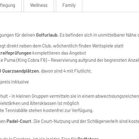
flegung
Wellness
Family
ngungen für deinen
Golfurlaub
. Es befinden sich in unmittelbarer Nähe 
liegt direkt neben dem Club, wöchentlich finden Wettspiele statt
zreifeprüfungen
komplettieren das Angebot
rke Puma (King Cobra F6) – Reservierung aufgrund der begrenzten Anzah
0 Quarzsandplätzen
, davon sind 4 mit Flutlicht.
preis inklusive
schult - in kleinen Gruppen vermitteln sie in einem abwechslungsreich
pielstärken und Altersklassen ist möglich
e Tennisbälle stehen kostenfrei zur Verfügung.
euen
Padel-Court
. Die Court-Nutzung und der Schlägerverleih sind kost
 de la Frontera, ist ein Insider-Tipp für
Radfahrer
.