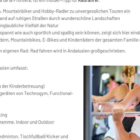
n, Mountainbiker und Hobby-Radler zu unvergesslichen Touren ein
rland auf ruhigen Straßen durch wunderschöne Landschaften
nglaubliche Vielfalt der Natur
pannt wie auch sportlich und spaßig sein können, zeigt sich hier eind
ern, Mountainbikes, E-Bikes und Kinderrädern der gesamten Familie
m eigenen Rad: Rad fahren wird in Andalusien großgeschrieben.
usien umfasst:
n der Kinderbetreuung)
gsgeräten von Technogym, Functional-
king
ramme, Indoor und Outdoor
eedminton, Tischfußball/Kicker und