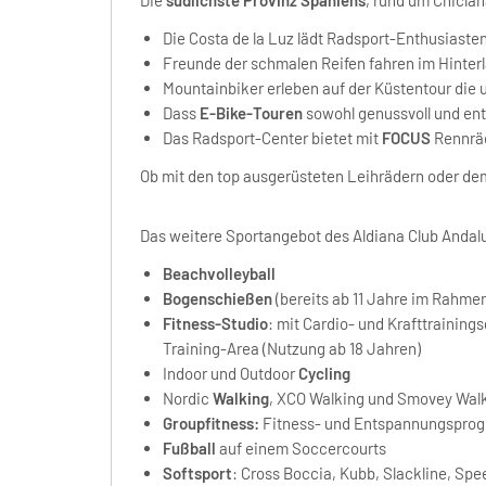
Die Costa de la Luz lädt Radsport-Enthusiaste
Freunde der schmalen Reifen fahren im Hinte
Mountainbiker erleben auf der Küstentour die u
Dass
E-Bike-Touren
sowohl genussvoll und ents
Das Radsport-Center bietet mit
FOCUS
Rennräd
Ob mit den top ausgerüsteten Leihrädern oder de
Das weitere Sportangebot des Aldiana Club Andal
Beachvolleyball
Bogenschießen
(bereits ab 11 Jahre im Rahme
Fitness-Studio
: mit Cardio- und Krafttrainin
Training-Area (Nutzung ab 18 Jahren)
Indoor und Outdoor
Cycling
Nordic
Walking
, XCO Walking und Smovey Wal
Groupfitness:
Fitness- und Entspannungsprog
Fußball
auf einem Soccercourts
Softsport
: Cross Boccia, Kubb, Slackline, Sp