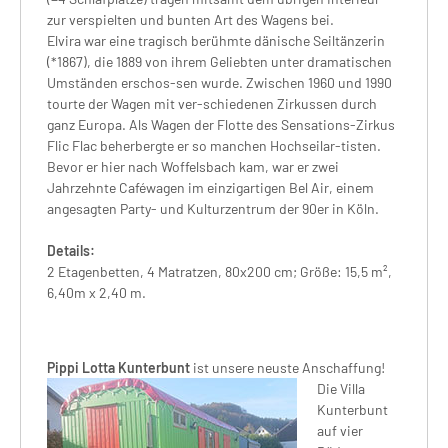
zur verspielten und bunten Art des Wagens bei.
Elvira war eine tragisch berühmte dänische Seiltänzerin
(*1867), die 1889 von ihrem Geliebten unter dramatischen
Umständen erschos-sen wurde. Zwischen 1960 und 1990
tourte der Wagen mit ver-schiedenen Zirkussen durch
ganz Europa. Als Wagen der Flotte des Sensations-Zirkus
Flic Flac beherbergte er so manchen Hochseilar-tisten.
Bevor er hier nach Woffelsbach kam, war er zwei
Jahrzehnte Caféwagen im einzigartigen Bel Air, einem
angesagten Party- und Kulturzentrum der 90er in Köln.
Details:
2 Etagenbetten, 4 Matratzen, 80x200 cm; Größe: 15,5 m²,
6,40m x 2,40 m.
Pippi Lotta Kunterbunt
ist unsere neuste Anschaffung!
Die Villa
Kunterbunt
auf vier