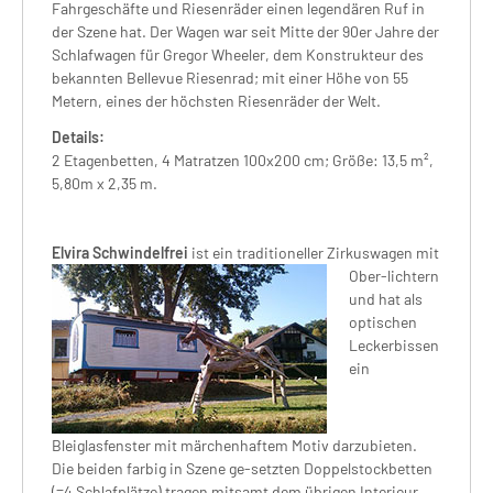
Fahrgeschäfte und Riesenräder einen legendären Ruf in
der Szene hat. Der Wagen war seit Mitte der 90er Jahre der
Schlafwagen für Gregor Wheeler, dem Konstrukteur des
bekannten Bellevue Riesenrad; mit einer Höhe von 55
Metern, eines der höchsten Riesenräder der Welt.
Details:
2 Etagenbetten, 4 Matratzen 100x200 cm; Größe: 13,5 m²,
5,80m x 2,35 m.
Elvira Schwindelfrei
ist ein traditioneller Zirkuswagen mit
Ober-lichtern
und hat als
optischen
Leckerbissen
ein
Bleiglasfenster mit märchenhaftem Motiv darzubieten.
Die beiden farbig in Szene ge-setzten Doppelstockbetten
(=4 Schlafplätze) tragen mitsamt dem übrigen Interieur