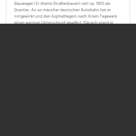
Bauwagen! Er diente Straßenbauern seit ca. 1920 als
Quartier. An so mancher deutschen Autobahn hat er
mitgewirkt und den Asphaltlegern nach ihrem Tagewerk
einen warmen Unterschlupf gewährt. Danach stand er
einige Jahrzehnte im Hunsrück in einer Scheune - bis wir
ihn entdeckten und in unsere Wagenburg aufnahmen.
Details:
2 Betten, 1x 80x200 cm, 1x 80x185 cm; Größe: 9 m² 4,50m
x 2 m.
Ritschi Rasthof
ist von uns nach den strengsten