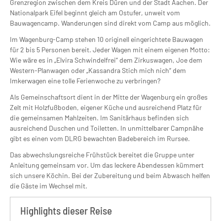
Grenzregion zwischen dem Kreis Düren und der Stadt Aachen. Der
Nationalpark Eifel beginnt gleich am Ostufer, unweit vom
Bauwagencamp. Wanderungen sind direkt vom Camp aus möglich.
Im Wagenburg-Camp stehen 10 originell eingerichtete Bauwagen
für 2 bis 5 Personen bereit. Jeder Wagen mit einem eigenen Motto:
Wie wäre es in „Elvira Schwindelfrei“ dem Zirkuswagen, Joe dem
Western-Planwagen oder „Kassandra Stich mich nich“ dem
Imkerwagen eine tolle Ferienwoche zu verbringen?
Als Gemeinschaftsort dient in der Mitte der Wagenburg ein großes
Zelt mit Holzfußboden, eigener Küche und ausreichend Platz für
die gemeinsamen Mahlzeiten. Im Sanitärhaus befinden sich
ausreichend Duschen und Toiletten. In unmittelbarer Campnähe
gibt es einen vom DLRG bewachten Badebereich im Rursee.
Das abwechslungsreiche Frühstück bereitet die Gruppe unter
Anleitung gemeinsam vor. Um das leckere Abendessen kümmert
sich unsere Köchin. Bei der Zubereitung und beim Abwasch helfen
die Gäste im Wechsel mit.
Highlights dieser Reise