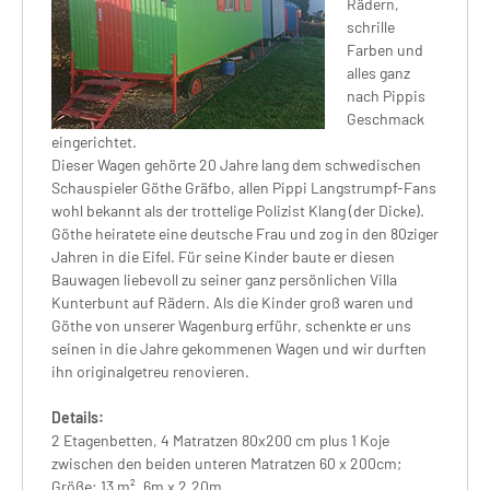
Rädern,
schrille
Farben und
alles ganz
nach Pippis
Geschmack
eingerichtet.
Dieser Wagen gehörte 20 Jahre lang dem schwedischen
Schauspieler Göthe Gräfbo, allen Pippi Langstrumpf-Fans
wohl bekannt als der trottelige Polizist Klang (der Dicke).
Göthe heiratete eine deutsche Frau und zog in den 80ziger
Jahren in die Eifel. Für seine Kinder baute er diesen
Bauwagen liebevoll zu seiner ganz persönlichen Villa
Kunterbunt auf Rädern. Als die Kinder groß waren und
Göthe von unserer Wagenburg erführ, schenkte er uns
seinen in die Jahre gekommenen Wagen und wir durften
ihn originalgetreu renovieren.
Details:
2 Etagenbetten, 4 Matratzen 80x200 cm plus 1 Koje
zwischen den beiden unteren Matratzen 60 x 200cm;
Größe: 13 m², 6m x 2,20m.