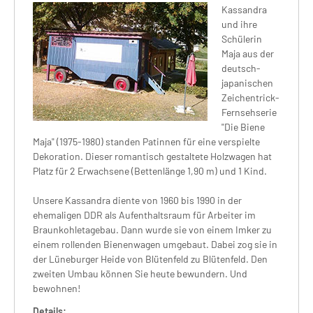
Kassandra
und ihre
Schülerin
Maja aus der
deutsch-
japanischen
Zeichentrick-
Fernsehserie
"Die Biene
Maja" (1975-1980) standen Patinnen für eine verspielte
Dekoration. Dieser romantisch gestaltete Holzwagen hat
Platz für 2 Erwachsene (Bettenlänge 1,90 m) und 1 Kind.
Unsere Kassandra diente von 1960 bis 1990 in der
ehemaligen DDR als Aufenthaltsraum für Arbeiter im
Braunkohletagebau. Dann wurde sie von einem Imker zu
einem rollenden Bienenwagen umgebaut. Dabei zog sie in
der Lüneburger Heide von Blütenfeld zu Blütenfeld. Den
zweiten Umbau können Sie heute bewundern. Und
bewohnen!
Details: