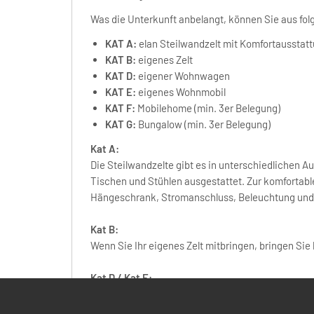
Was die Unterkunft anbelangt, können Sie aus fo
KAT A:
elan Steilwandzelt mit Komfortausstattu
KAT B:
eigenes Zelt
KAT D:
eigener Wohnwagen
KAT E:
eigenes Wohnmobil
KAT F:
Mobilehome (min. 3er Belegung)
KAT G:
Bungalow (min. 3er Belegung)
Kat A:
Die
Steilwandzelte
gibt es in unterschiedlichen Au
Tischen und Stühlen ausgestattet. Zur komfortab
Hängeschrank, Stromanschluss, Beleuchtung und Ve
Kat B:
Wenn Sie Ihr eigenes Zelt mitbringen, bringen Sie
Kat D / Kat E:
Bitte beachten Sie, dass die Größe Ihres Wohnwag
bei der Buchung.