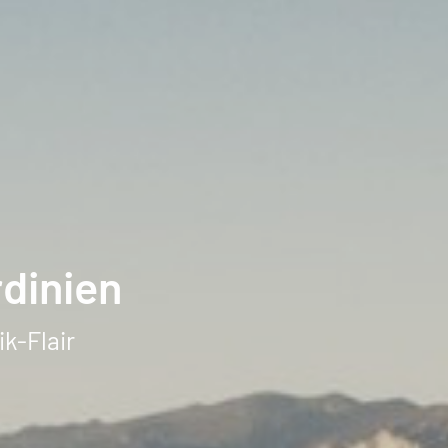
dinien
k-Flair