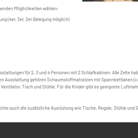
lgenden Möglichkeiten wählen:
ng (4er, 3er, 2er Belegung möglich)
sstattungen für 2, 3 und 4 Personen mit 2 Schlafkabinen. Alle Zelte h
len Ausstattung gehören Schaumstoffmatratzen mit Spannbettlaken (ca
ntilator, Tisch und Stühle. Für die Kinder gibt es geeignete Luftmat
 bitte auch die zusätzliche Ausrüstung wie Tische, Regale, Stühle und 
ens oder Wohnmobils relevant für die Planung des Camps ist. Ein Vorze