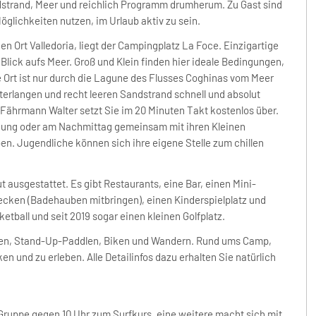
strand, Meer und reichlich Programm drumherum. Zu Gast sind
Möglichkeiten nutzen, im Urlaub aktiv zu sein.
n Ort Valledoria, liegt der Campingplatz La Foce. Einzigartige
ick aufs Meer. Groß und Klein finden hier ideale Bedingungen,
e Ort ist nur durch die Lagune des Flusses Coghinas vom Meer
eterlangen und recht leeren Sandstrand schnell und absolut
Fährmann Walter setzt Sie im 20 Minuten Takt kostenlos über.
euung oder am Nachmittag gemeinsam mit ihren Kleinen
en. Jugendliche können sich ihre eigene Stelle zum chillen
t ausgestattet. Es gibt Restaurants, eine Bar, einen Mini-
cken (Badehauben mitbringen), einen Kinderspielplatz und
etball und seit 2019 sogar einen kleinen Golfplatz.
fen, Stand-Up-Paddlen, Biken und Wandern. Rund ums Camp,
n und zu erleben. Alle Detailinfos dazu erhalten Sie natürlich
 Gruppe gegen 10 Uhr zum Surfkurs, eine weitere macht sich mit