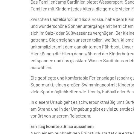
Das Familiencamp Sardinien bietet Wassersport, Sand
Familien mit Kindern jedes Alters, die gern die vielen 
Zwischen Castelsardo und Isola Rossa, nahe dem kleine
und wunderschöne Sonnenuntergänge mit herrlichem Bl
sich im Salz- oder Süßwasser zu vergnügen. Der klein
getrennt. Sie erreichen unseren tollen, weißen, kilom
unkompliziert mit dem campinternen Fährboot. Unser 
Hier können die Eltern dann während der Kinderbetr
entspannen und das glasklare Wasser Sardiniens erleb
auswählen.
Die gepflegte und komfortable Ferienanlage ist sehr gu
Supermarkt, einen großen Swimmingpool mit Kinderbe
viele Sportmöglichkeiten wie Tennis, Fußball oder Bask
In diesem Urlaub geht es schwerpunktmäßig ums Sur
am Strand und in der Umgebung gibt es viel zu entdecke
vor Ort von unserem Reiseteam.
Ein Tag könnte z.B. so aussehen:
Nach einem reichhaltigen Frühstück startet die erste