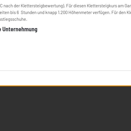
/C nach der Klettersteigbewertung). Für diesen Klettersteigkurs am Ga
hzeiten bis 6 Stunden und knapp 1.200 Höhenmeter verfügen. Für den K
ustiegsschuhe.
ne Unternehmung
gebote
Services
on
Navigation
ubs
Last Minute
ingen
überspringen
n
Anfrageservice
sen
Newsletter