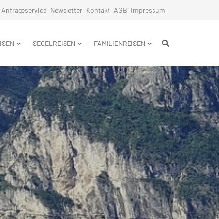
Anfrageservice
Newsletter
Kontakt
AGB
Impressum
n
ISEN
SEGELREISEN
FAMILIENREISEN