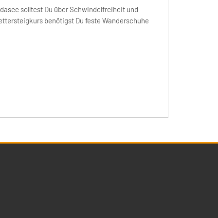
rdasee solltest Du über Schwindelfreiheit und
lettersteigkurs benötigst Du feste Wanderschuhe
Social Media
Bleiben Sie auf dem Laufenden und folgen
uns auf unseren Social-Media-Kanälen.