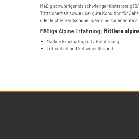
Mäßig schwieriger bis schwieriger Klettersteig (B
Trittsicherheit sowie über gute Kondition für Ge
oder leichte Bergschuhe. Ideal sind sogenannte Z
Mäßige Alpine Erfahrung |
Mittlere alpi
Mäßige Ernsthaftigkeit / Gefährdung
Trittsicheit und Schwindelfreiheit
Kontakt
Reisean
Navigati
Action Sport
Sportcl
überspr
Sportreisen GmbH & Co KG
Skireise
Voßstrasse 38
Aktivrei