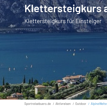
Klettersteigkurs
Klettersteigkurs für Einsteiger
Sportreisebuero.de
Aktivreisen
Outdoor
AlpineWelte