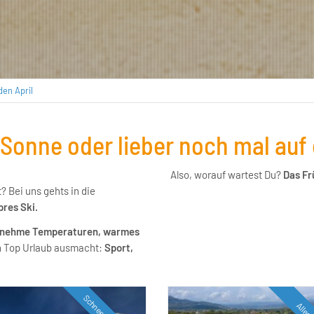
den April
h Sonne oder lieber noch mal auf
Also, worauf wartest Du?
Das Frü
? Bei uns gehts in die
res Ski.
ngenehme Temperaturen, warmes
en Top Urlaub ausmacht:
Sport,