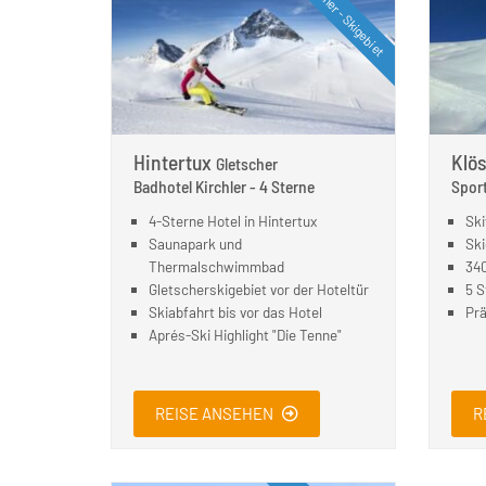
Gletscher - Skigebiet
Hintertux
Klös
Gletscher
Badhotel Kirchler - 4 Sterne
Sport
4-Sterne Hotel in Hintertux
Ski
Saunapark und
Ski
Thermalschwimmbad
340
Gletscherskigebiet vor der Hoteltür
5 S
Skiabfahrt bis vor das Hotel
Prä
Aprés-Ski Highlight "Die Tenne"
REISE ANSEHEN
R