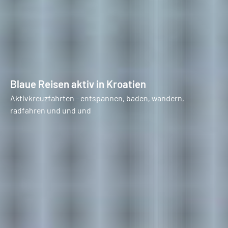
Blaue Reisen aktiv in Kroatien
Aktivkreuzfahrten - entspannen, baden, wandern,
radfahren und und und