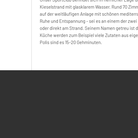
Kieselstrand mit glasklarem Wasser. Rund 70 Zimme
auf der weitläufigen Anlage mit schönen mediterra
Ruhe und Entspannung - sei es an einem der zwei
oder direkt am Strand. Seinem Namen getreu ist da
Küche werden zum Beispiel viele Zutaten aus ei
Polis sind es 15-20 Gehminuten.
Häufig gestellte Fragen
Vor der Reise
An- und Abreise