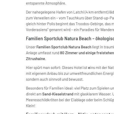
entspannte Atmosphäre.
Der nahegelegene Hafen von Latchi (4 km entfernt) lä
zum Verweilen ein – vom Tauchkurs über Stand-up-Padd
gleich hinter Polis beginnt das Troodos-Gebirge, das
Vorderasiens“ genannt wird – ein Paradies für Wandere
Familien Sportclub Natura Beach – ökologis
Unser
Familien Sportclub Natura Beach
liegt in trau
Anlage umfasst rund
80 Zimmer und einige freistehen
Zitrushaine
.
Hier spürt man sofort: Dieses Hotel ist
e
ins mit der Na
mit eigenem Anbau bis zur umweltfreundlichen Energi
sondern auch sinnvoll und bewusst.
Besonders für Familien ideal: viel Platz zum Spielen 
direkt am
Sand-Kieselstrand
mit glasklarem Wasser. 
Meeresschildkröten bei der Eiablage oder beim Schlüp
Klein!