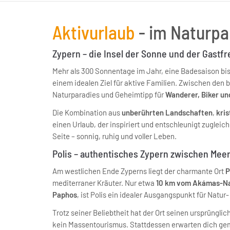
Aktivurlaub
- im Naturp
Zypern – die Insel der Sonne und der Gastf
Mehr als 300 Sonnentage im Jahr, eine Badesaison b
einem idealen Ziel für aktive Familien. Zwischen den b
Naturparadies und Geheimtipp für
Wanderer, Biker un
Die Kombination aus
unberührten Landschaften
,
kri
einen Urlaub, der inspiriert und entschleunigt zugleich
Seite – sonnig, ruhig und voller Leben.
Polis – authentisches Zypern zwischen Me
Am westlichen Ende Zyperns liegt der charmante Ort
P
mediterraner Kräuter. Nur etwa
10 km vom Akámas-Na
Paphos
, ist Polis ein idealer Ausgangspunkt für Natur-
Trotz seiner Beliebtheit hat der Ort seinen ursprüngli
kein Massentourismus. Stattdessen erwarten dich gem