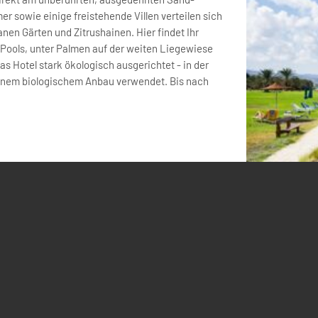
r sowie einige freistehende Villen verteilen sich
nen Gärten und Zitrushainen. Hier findet Ihr
 Pools, unter Palmen auf der weiten Liegewiese
s Hotel stark ökologisch ausgerichtet - in der
genem biologischem Anbau verwendet. Bis nach