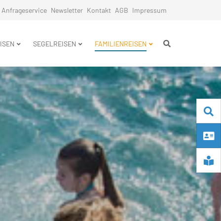
Anfrageservice
Newsletter
Kontakt
AGB
Impressum
n
ISEN
SEGELREISEN
FAMILIENREISEN