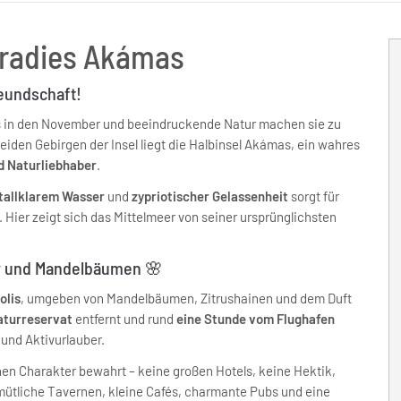
aradies Akámas
reundschaft!
is in den November und beeindruckende Natur machen sie zu
eiden Gebirgen der Insel liegt die Halbinsel Akámas, ein wahres
d Naturliebhaber
.
stallklarem Wasser
und
zypriotischer Gelassenheit
sorgt für
. Hier zeigt sich das Mittelmeer von seiner ursprünglichsten
er und Mandelbäumen 🌸
olis
, umgeben von Mandelbäumen, Zitrushainen und dem Duft
turreservat
entfernt und rund
eine Stunde vom Flughafen
 und Aktivurlauber.
chen Charakter bewahrt – keine großen Hotels, keine Hektik,
ütliche Tavernen, kleine Cafés, charmante Pubs und eine