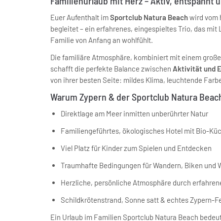
Familienurlaub mit Herz – Aktiv, entspannt u
Euer Aufenthalt im
Sportclub Natura Beach
wird vom 
begleitet – ein erfahrenes, eingespieltes Trio, das mi
Familie von Anfang an wohlfühlt.
Die familiäre Atmosphäre, kombiniert mit einem groß
schafft die perfekte Balance zwischen
Aktivität und 
von ihrer besten Seite: mildes Klima, leuchtende Farb
Warum Zypern & der Sportclub Natura Beach 
Direktlage am Meer inmitten unberührter Natur
Familiengeführtes, ökologisches Hotel mit Bio-Kü
Viel Platz für Kinder zum Spielen und Entdecken
Traumhafte Bedingungen für Wandern, Biken und 
Herzliche, persönliche Atmosphäre durch erfahre
Schildkrötenstrand, Sonne satt & echtes Zypern-F
Ein Urlaub im Familien Sportclub Natura Beach bedeu