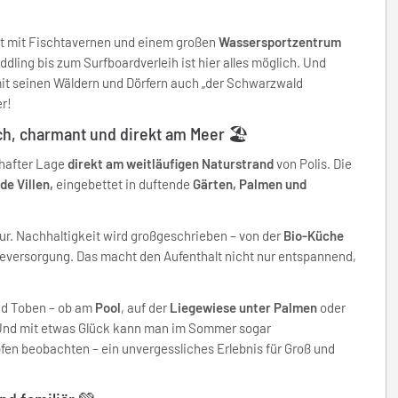
dt mit Fischtavernen und einem großen
Wassersportzentrum
ling bis zum Surfboardverleih ist hier alles möglich. Und
 mit seinen Wäldern und Dörfern auch „der Schwarzwald
r!
ch, charmant und direkt am Meer 🏖️
mhafter Lage
direkt am weitläufigen Naturstrand
von Polis. Die
de Villen,
eingebettet in duftende
Gärten, Palmen und
tur. Nachhaltigkeit wird großgeschrieben – von der
Bio-Küche
eversorgung. Das macht den Aufenthalt nicht nur entspannend,
und Toben – ob am
Pool
, auf der
Liegewiese unter Palmen
oder
Und mit etwas Glück kann man im Sommer sogar
fen beobachten – ein unvergessliches Erlebnis für Groß und