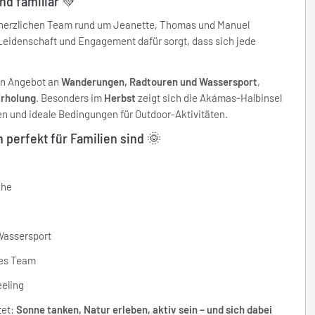
nd familiär 💚
herzlichen Team rund um Jeanette, Thomas und Manuel
t Leidenschaft und Engagement dafür sorgt, dass sich jede
en Angebot an
Wanderungen, Radtouren und Wassersport
,
Erholung
. Besonders im
Herbst
zeigt sich die Akámas-Halbinsel
en und ideale Bedingungen für Outdoor-Aktivitäten.
perfekt für Familien sind 🌞
che
Wassersport
nes Team
eeling
tet:
Sonne tanken, Natur erleben, aktiv sein – und sich dabei