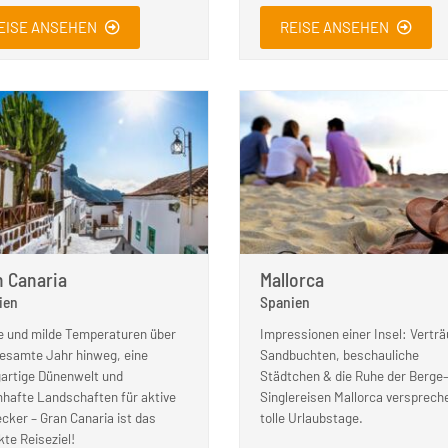
EISE ANSEHEN
REISE ANSEHEN
n Canaria
Mallorca
ien
Spanien
 und milde Temperaturen über
Impressionen einer Insel: Vertr
esamte Jahr hinweg, eine
Sandbuchten, beschauliche
gartige Dünenwelt und
Städtchen & die Ruhe der Berge
hafte Landschaften für aktive
Singlereisen Mallorca versprech
cker – Gran Canaria ist das
tolle Urlaubstage.
kte Reiseziel!