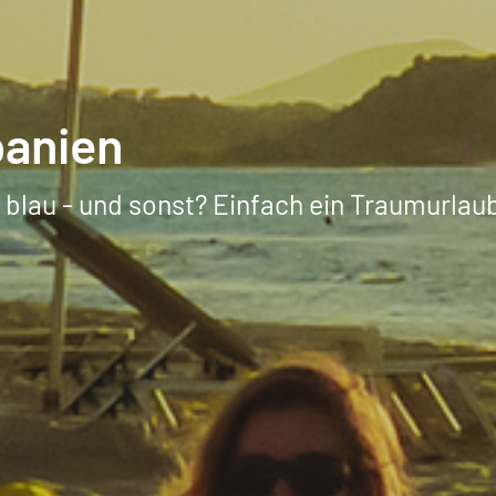
panien
 blau - und sonst? Einfach ein Traumurlau