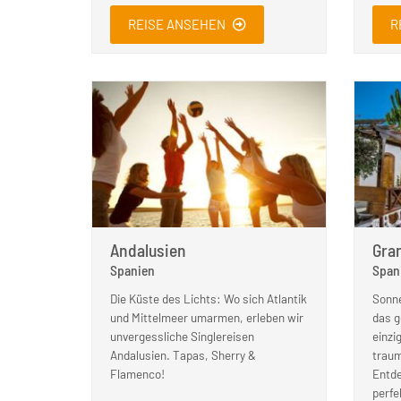
REISE ANSEHEN
R
Andalusien
Gra
Spanien
Span
Die Küste des Lichts: Wo sich Atlantik
Sonne
und Mittelmeer umarmen, erleben wir
das g
unvergessliche Singlereisen
einzi
Andalusien. Tapas, Sherry &
traum
Flamenco!
Entde
perfe