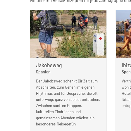
Mit unseren Reisekonzepten für jede Altersgruppe erl
Jakobsweg
Ibiz
Spanien
Span
Der Jakobsweg schenkt Dir Zeit zum
Vertr
Abschalten, zum Gehen im eigenen
wohlt
Rhythmus und für Gespräche, die oft
Hotel
unterwegs ganz von selbst entstehen.
Ibiza
Zwischen sanften Etappen,
entsp
kulturellen Eindrücken und
gemeinsamen Abenden wächst ein
besonderes Reisegefühl