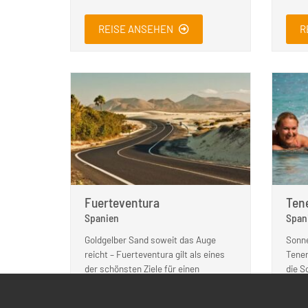
REISE ANSEHEN
R
Fuerteventura
Tene
Spanien
Span
Goldgelber Sand soweit das Auge
Sonne
reicht – Fuerteventura gilt als eines
Tener
der schönsten Ziele für einen
die S
Singleurlaub Kanaren. Hier können Sie
leich
die Seele baumeln lassen.
frisc