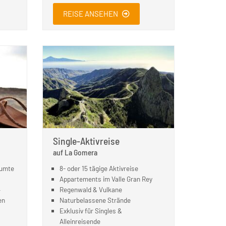
REISE ANSEHEN
Single-Aktivreise
auf La Gomera
äumte
8- oder 15 tägige Aktivreise
Appartements im Valle Gran Rey
–
Regenwald & Vulkane
en
Naturbelassene Strände
Exklusiv für Singles &
Alleinreisende