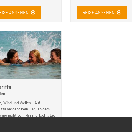
EISE ANSEHEN
REISE ANSEHEN
riffa
ien
, Wind und Wellen – Auf
iffa vergeht kein Tag, an dem
onne nicht vom Himmel lacht. Die
te Brise sorgt für gute Laune &
he Luft