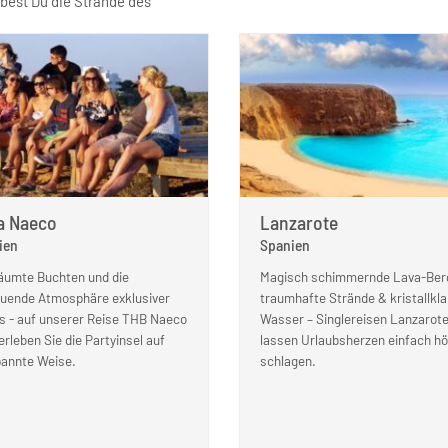
ebest Du die Strände des
a Naeco
Lanzarote
ien
Spanien
äumte Buchten und die
Magisch schimmernde Lava-Ber
uende Atmosphäre exklusiver
traumhafte Strände & kristallkl
s - auf unserer Reise THB Naeco
Wasser – Singlereisen Lanzarot
 erleben Sie die Partyinsel auf
lassen Urlaubsherzen einfach h
annte Weise.
schlagen.