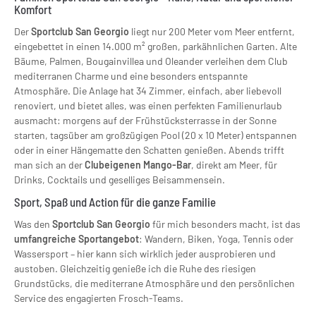
Komfort
Der
Sportclub San Georgio
liegt nur 200 Meter vom Meer entfernt,
eingebettet in einen 14.000 m² großen, parkähnlichen Garten. Alte
Bäume, Palmen, Bougainvillea und Oleander verleihen dem Club
mediterranen Charme und eine besonders entspannte
Atmosphäre. Die Anlage hat 34 Zimmer, einfach, aber liebevoll
renoviert, und bietet alles, was einen perfekten Familienurlaub
ausmacht: morgens auf der Frühstücksterrasse in der Sonne
starten, tagsüber am großzügigen Pool (20 x 10 Meter) entspannen
oder in einer Hängematte den Schatten genießen. Abends trifft
man sich an der
Clubeigenen Mango-Bar
, direkt am Meer, für
Drinks, Cocktails und geselliges Beisammensein.
Sport, Spaß und Action für die ganze Familie
Was den
Sportclub San Georgio
für mich besonders macht, ist das
umfangreiche Sportangebot
: Wandern, Biken, Yoga, Tennis oder
Wassersport – hier kann sich wirklich jeder ausprobieren und
austoben. Gleichzeitig genieße ich die Ruhe des riesigen
Grundstücks, die mediterrane Atmosphäre und den persönlichen
Service des engagierten Frosch-Teams.