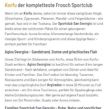
Korfu
der kompletteste Frosch Sportclub
Wenn ich an
Korfu
denke, sehe ich immer diese sattgrünen Hügel,
Olivenhaine, Zypressen, Platanen, Mandel- und Feigenbäume – wie
gemalt, fast wie in der Toskana. Der
Sportclub San Georgio
ist und
bleibt einer der schönsten Plätze für einen gelungenen
Familienurlaub: kurze Anreise, kilometerlange Sandstrände, ein
riesiges Sport- und Kinderprogramm und diese üppige Natur –
einfach perfekt für Familien!
Agios Georgios – Sandstrand, Sonne und griechisches Flair
Unser Ziel liegt im Südwesten von Korfu, etwa 35 km von Korfu-
Stadt entfernt.
Agios Georgios
ist berühmt für seinen 8 km langen
Sandstrand – flach abfallend, umgeben von Dünen und ideal für
Kinder und Familien. Das Dorf selbst ist lebendig: Tavernen,
Restaurants und Bars sorgen für Atmosphäre, gleichzeitig kann
man das ursprüngliche Dorf
Argirades
in etwa 35 Minuten zu Fuß
erreichen – ein Ort ohne Tourismus, perfekt für Spaziergänge oder
kleine Entdeckungstouren. Wer gerne auf eigene Faust loszieht,
kann vor Ort Motorroller, Quads oder Autos mieten.
Familien Sportclub San Georgio – Ruhe, Natur und sportlicher