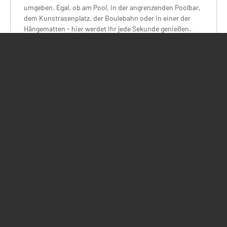
umgeben. Egal, ob am Pool, in der angrenzenden Poolbar,
dem Kunstrasenplatz, der Boulebahn oder in einer der
Hängematten - hier werdet Ihr jede Sekunde genießen.
Abends trifft man sich an der clubeigenen Bar direkt am
Meer. Hier werden leckere Drinks und Cocktails serviert,
gefeiert und geklönt.
Häufig gestellte Fragen
Vor der Reise
An- und Abreise
Unterkunft