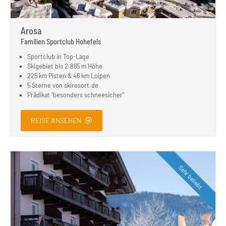
Arosa
Familien Sportclub Hohefels
Sportclub in Top-Lage
Skigebiet bis 2.865 m Höhe
225 km Pisten & 46 km Loipen
5 Sterne von skiresort.de
Prädikat "besonders schneesicher"
REISE ANSEHEN
Sehr beliebt