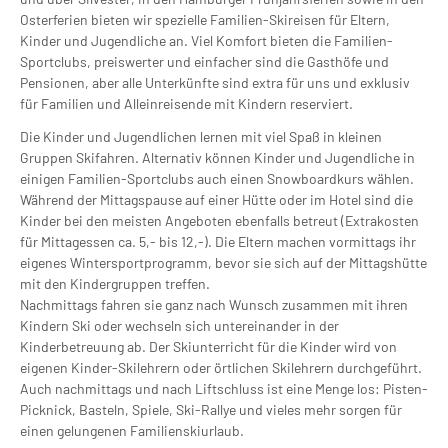
Osterferien bieten wir spezielle Familien-Skireisen für Eltern,
Kinder und Jugendliche an. Viel Komfort bieten die Familien-
Sportclubs, preiswerter und einfacher sind die Gasthöfe und
Pensionen, aber alle Unterkünfte sind extra für uns und exklusiv
für Familien und Alleinreisende mit Kindern reserviert.
Die Kinder und Jugendlichen lernen mit viel Spaß in kleinen
Gruppen Skifahren. Alternativ können Kinder und Jugendliche in
einigen Familien-Sportclubs auch einen Snowboardkurs wählen.
Während der Mittagspause auf einer Hütte oder im Hotel sind die
Kinder bei den meisten Angeboten ebenfalls betreut (Extrakosten
für Mittagessen ca. 5,- bis 12,-). Die Eltern machen vormittags ihr
eigenes Wintersportprogramm, bevor sie sich auf der Mittagshütte
mit den Kindergruppen treffen.
Nachmittags fahren sie ganz nach Wunsch zusammen mit ihren
Kindern Ski oder wechseln sich untereinander in der
Kinderbetreuung ab. Der Skiunterricht für die Kinder wird von
eigenen Kinder-Skilehrern oder örtlichen Skilehrern durchgeführt.
Auch nachmittags und nach Liftschluss ist eine Menge los: Pisten-
Picknick, Basteln, Spiele, Ski-Rallye und vieles mehr sorgen für
einen gelungenen Familienskiurlaub.