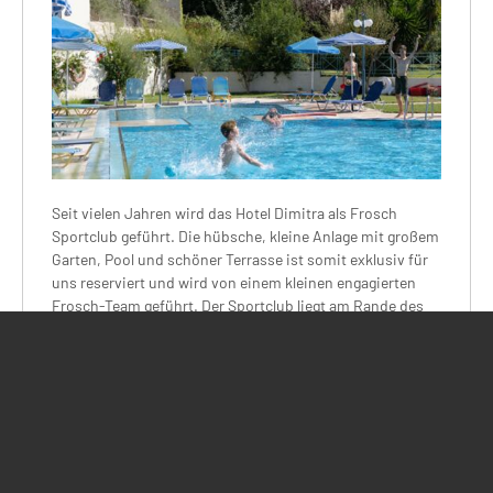
Seit vielen Jahren wird das Hotel Dimitra als Frosch
Sportclub geführt. Die hübsche, kleine Anlage mit großem
Garten, Pool und schöner Terrasse ist somit exklusiv für
uns reserviert und wird von einem kleinen engagierten
Frosch-Team geführt. Der Sportclub liegt am Rande des
Ortes Almyrida, ca. 150 m vom feinsandigen Strand und
dem Ortszentrum entfernt. Von der Terrasse habt Ihr
einen herrlichen Blick auf das Gebirgsmassiv der Lefka
Ori. Die 35 Zimmer sind freundlich eingerichtet. Zentrum
der gepflegten Anlage ist der große Swimmingpool mit
Poolbar, der schöne, schattige Garten sowie die große
Terrasse für Frühstück und Abendessen.