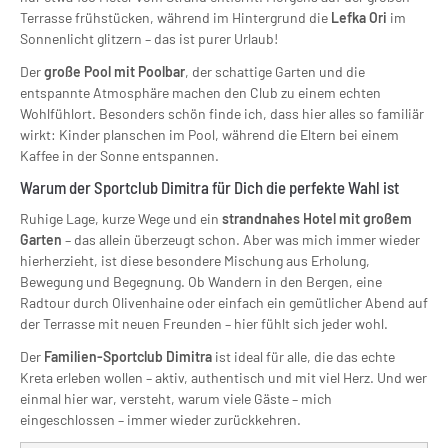
Terrasse frühstücken, während im Hintergrund die
Lefka Ori
im
Sonnenlicht glitzern – das ist purer Urlaub!
Der
große Pool mit Poolbar
, der schattige Garten und die
entspannte Atmosphäre machen den Club zu einem echten
Wohlfühlort. Besonders schön finde ich, dass hier alles so familiär
wirkt: Kinder planschen im Pool, während die Eltern bei einem
Kaffee in der Sonne entspannen.
Warum der Sportclub Dimitra für Dich die perfekte Wahl ist
Ruhige Lage, kurze Wege und ein
strandnahes Hotel mit großem
Garten
– das allein überzeugt schon. Aber was mich immer wieder
hierherzieht, ist diese besondere Mischung aus Erholung,
Bewegung und Begegnung. Ob Wandern in den Bergen, eine
Radtour durch Olivenhaine oder einfach ein gemütlicher Abend auf
der Terrasse mit neuen Freunden – hier fühlt sich jeder wohl.
Der
Familien-Sportclub Dimitra
ist ideal für alle, die das echte
Kreta erleben wollen – aktiv, authentisch und mit viel Herz. Und wer
einmal hier war, versteht, warum viele Gäste – mich
eingeschlossen – immer wieder zurückkehren.