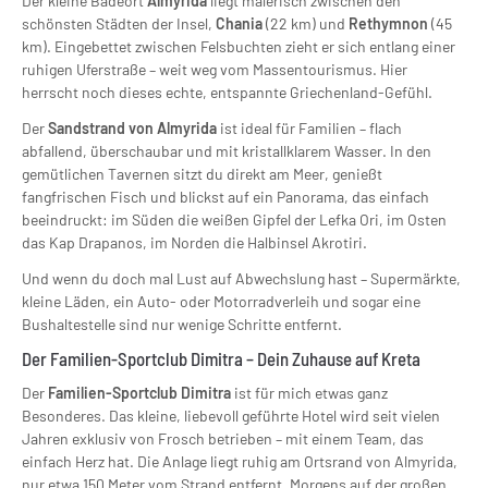
Der kleine Badeort
Almyrida
liegt malerisch zwischen den
schönsten Städten der Insel,
Chania
(22 km) und
Rethymnon
(45
km). Eingebettet zwischen Felsbuchten zieht er sich entlang einer
ruhigen Uferstraße – weit weg vom Massentourismus. Hier
herrscht noch dieses echte, entspannte Griechenland-Gefühl.
Der
Sandstrand von Almyrida
ist ideal für Familien – flach
abfallend, überschaubar und mit kristallklarem Wasser. In den
gemütlichen Tavernen sitzt du direkt am Meer, genießt
fangfrischen Fisch und blickst auf ein Panorama, das einfach
beeindruckt: im Süden die weißen Gipfel der Lefka Ori, im Osten
das Kap Drapanos, im Norden die Halbinsel Akrotiri.
Und wenn du doch mal Lust auf Abwechslung hast – Supermärkte,
kleine Läden, ein Auto- oder Motorradverleih und sogar eine
Bushaltestelle sind nur wenige Schritte entfernt.
Der Familien-Sportclub Dimitra – Dein Zuhause auf Kreta
Der
Familien-Sportclub Dimitra
ist für mich etwas ganz
Besonderes. Das kleine, liebevoll geführte Hotel wird seit vielen
Jahren exklusiv von Frosch betrieben – mit einem Team, das
einfach Herz hat. Die Anlage liegt ruhig am Ortsrand von Almyrida,
nur etwa 150 Meter vom Strand entfernt. Morgens auf der großen