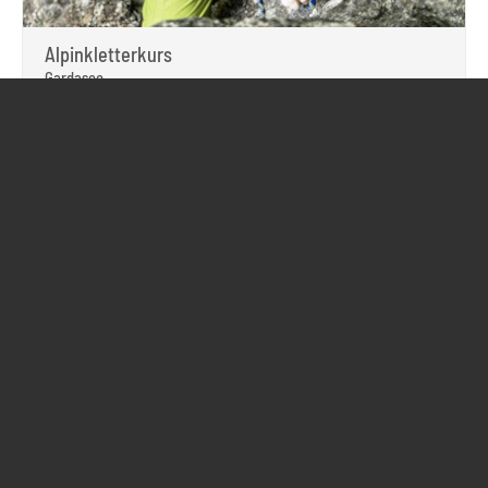
Alpinkletterkurs
Gardasee
Ideales Ausbildungsgelände
Kletterkurs mit Urlaubsflair
Kletterausrüstung leihweise
Gemütliches Hotel
REISE ANSEHEN