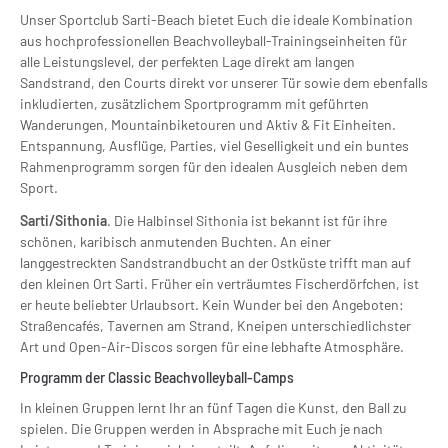
Unser Sportclub Sarti-Beach bietet Euch die ideale Kombination
aus hochprofessionellen Beachvolleyball-Trainingseinheiten für
alle Leistungslevel, der perfekten Lage direkt am langen
Sandstrand, den Courts direkt vor unserer Tür sowie dem ebenfalls
inkludierten, zusätzlichem Sportprogramm mit geführten
Wanderungen, Mountainbiketouren und Aktiv & Fit Einheiten.
Entspannung, Ausflüge, Parties, viel Geselligkeit und ein buntes
Rahmenprogramm sorgen für den idealen Ausgleich neben dem
Sport.
Sarti/Sithonia
. Die Halbinsel Sithonia ist bekannt ist für ihre
schönen, karibisch anmutenden Buchten. An einer
langgestreckten Sandstrandbucht an der Ostküste trifft man auf
den kleinen Ort Sarti. Früher ein verträumtes Fischerdörfchen, ist
er heute beliebter Urlaubsort. Kein Wunder bei den Angeboten:
Straßencafés, Tavernen am Strand, Kneipen unterschiedlichster
Art und Open-Air-Discos sorgen für eine lebhafte Atmosphäre.
Programm der Classic Beachvolleyball-Camps
In kleinen Gruppen lernt Ihr an fünf Tagen die Kunst, den Ball zu
spielen. Die Gruppen werden in Absprache mit Euch je nach