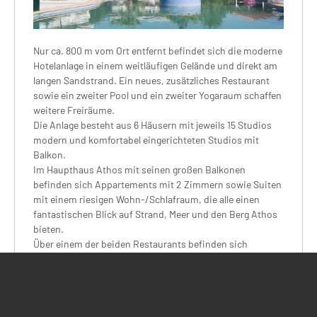
Nur ca. 800 m vom Ort entfernt befindet sich die moderne
Hotelanlage in einem weitläufigen Gelände und direkt am
langen Sandstrand. Ein neues, zusätzliches Restaurant
sowie ein zweiter Pool und ein zweiter Yogaraum schaffen
weitere Freiräume.
Die Anlage besteht aus 6 Häusern mit jeweils 15 Studios
modern und komfortabel eingerichteten Studios mit
Balkon.
Im Haupthaus Athos mit seinen großen Balkonen
befinden sich Appartements mit 2 Zimmern sowie Suiten
mit einem riesigen Wohn-/Schlafraum, die alle einen
fantastischen Blick auf Strand, Meer und den Berg Athos
bieten.
Über einem der beiden Restaurants befinden sich
ebenfalls 2 Suiten mit eigener Dachterrasse und
Panoramablick auf das Meer. An der Beachbar stehen
Euch Liegestühle und Sonnenschirme kostenlos
(Getränkeverzehr wird erwartet) zur Verfügung.