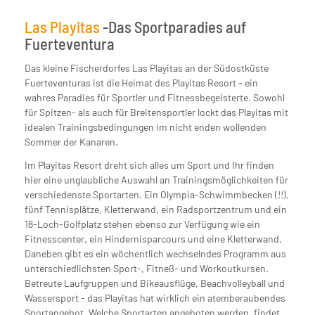
Las Playitas
-Das Sportparadies auf
Fuerteventura
Das kleine Fischerdorfes Las Playitas an der Südostküste
Fuerteventuras ist die Heimat des Playitas Resort - ein
wahres Paradies für Sportler und Fitnessbegeisterte. Sowohl
für Spitzen- als auch für Breitensportler lockt das Playitas mit
idealen Trainingsbedingungen im nicht enden wollenden
Sommer der Kanaren.
Im Playitas Resort dreht sich alles um Sport und Ihr finden
hier eine unglaubliche Auswahl an Trainingsmöglichkeiten für
verschiedenste Sportarten. Ein Olympia-Schwimmbecken (!!),
fünf Tennisplätze, Kletterwand, ein Radsportzentrum und ein
18-Loch-Golfplatz stehen ebenso zur Verfügung wie ein
Fitnesscenter, ein Hindernisparcours und eine Kletterwand.
Daneben gibt es ein wöchentlich wechselndes Programm aus
unterschiedlichsten Sport-, Fitneß- und Workoutkursen.
Betreute Laufgruppen und Bikeausflüge, Beachvolleyball und
Wassersport - das Playitas hat wirklich ein atemberaubendes
Sportangebot. Welche Sportarten angeboten werden, findet