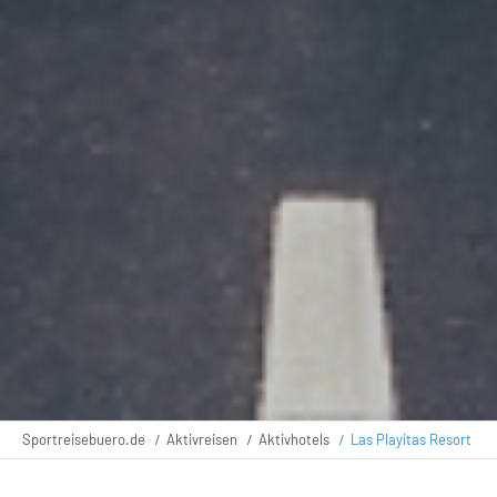
Sportreisebuero.de
Aktivreisen
Aktivhotels
Las Playitas Resort