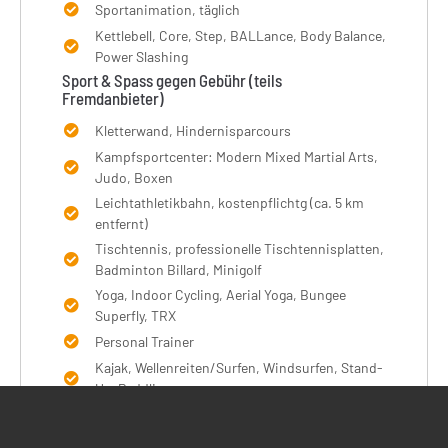
Sportanimation, täglich
Kettlebell, Core, Step, BALLance, Body Balance,
Power Slashing
Sport & Spass gegen Gebühr (teils
Fremdanbieter)
Kletterwand, Hindernisparcours
Kampfsportcenter: Modern Mixed Martial Arts,
Judo, Boxen
Leichtathletikbahn, kostenpflichtg (ca. 5 km
entfernt)
Tischtennis, professionelle Tischtennisplatten,
Badminton Billard, Minigolf
Yoga, Indoor Cycling, Aerial Yoga, Bungee
Superfly, TRX
Personal Trainer
Kajak, Wellenreiten/Surfen, Windsurfen, Stand-
Up-Paddling
Golfplatz vorhanden: im Hotel, 18-Loch
Driving Range, Putting Green, Verleih von