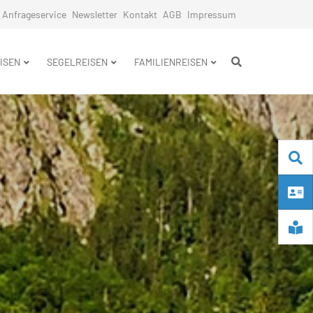
Anfrageservice
Newsletter
Kontakt
AGB
Impressum
n
ISEN
SEGELREISEN
FAMILIENREISEN