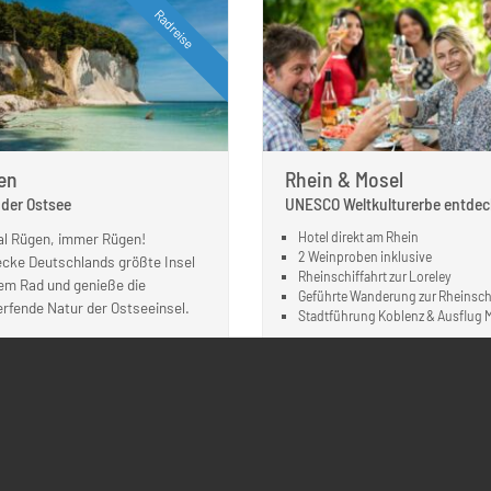
Radreise
en
Rhein & Mosel
 der Ostsee
UNESCO Weltkulturerbe entde
l Rügen, immer Rügen!
Hotel direkt am Rhein
2 Weinproben inklusive
cke Deutschlands größte Insel
Rheinschiffahrt zur Loreley
em Rad und genieße die
Geführte Wanderung zur Rheinsch
fende Natur der Ostseeinsel.
Stadtführung Koblenz & Ausflug 
EISE ANSEHEN
REISE ANSEHEN