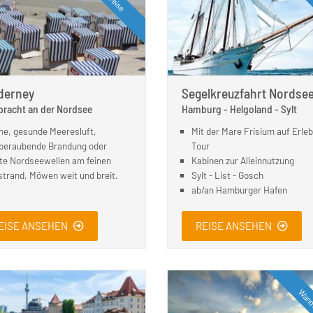
derney
Segelkreuzfahrt Nordse
pracht an der Nordsee
Hamburg - Helgoland - Sylt
he, gesunde Meeresluft,
Mit der Mare Frisium auf Erleb
beraubende Brandung oder
Tour
te Nordseewellen am feinen
Kabinen zur Alleinnutzung
trand, Möwen weit und breit.
Sylt - List - Gosch
ab/an Hamburger Hafen
EISE ANSEHEN
REISE ANSEHEN
Wand