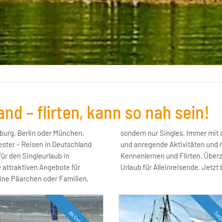
nd – flirten, kann so nah sein!
burg, Berlin oder München,
eressante Sportmöglichkeiten
ester – Reisen in Deutschland
kere Atmosphäre – ideal zum
für den Singleurlaub in
Euch auf einen perfekten
e attraktiven Angebote für
Urlaub für Alleinreisende. Jetzt
eine Päarchen oder Familien,
Aktivreise
Seg