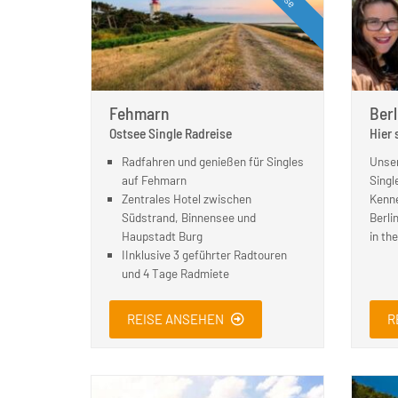
Fehmarn
Berl
Ostsee Single Radreise
Hier 
Radfahren und genießen für Singles
Unser
auf Fehmarn
Singl
Zentrales Hotel zwischen
Kenne
Südstrand, Binnensee und
Berli
Haupstadt Burg
in the
IInklusive 3 geführter Radtouren
und 4 Tage Radmiete
REISE ANSEHEN
R