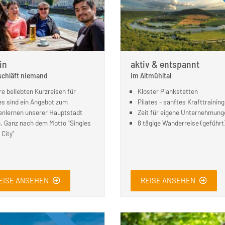
in
aktiv & entspannt
schläft niemand
im Altmühltal
e beliebten Kurzreisen für
Kloster Plankstetten
es sind ein Angebot zum
Pilates - sanftes Krafttraining
nlernen unserer Hauptstadt
Zeit für eigene Unternehmung
n. Ganz nach dem Motto "Singles
8 tägige Wanderreise (geführt
 City"
EISE ANSEHEN
REISE ANSEHEN