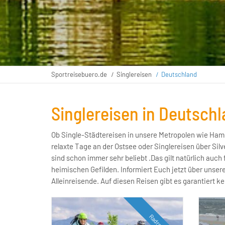
Sportreisebuero.de
Singlereisen
Deutschland
Singlereisen in Deutschla
Ob Single-Städtereisen in unsere Metropolen wie Ham
sondern nur Singles. Immer mit dabei: tolle Hotels, int
relaxte Tage an der Ostsee oder Singlereisen über Silv
und anregende Aktivitäten und natürlich eine loc
sind schon immer sehr beliebt .Das gilt natürlich auch 
Kennenlernen und Flirten. Überzeugt Euch selbst und freut 
heimischen Gefilden. Informiert Euch jetzt über unser
Alleinreisende. Auf diesen Reisen gibt es garantiert k
Radreise