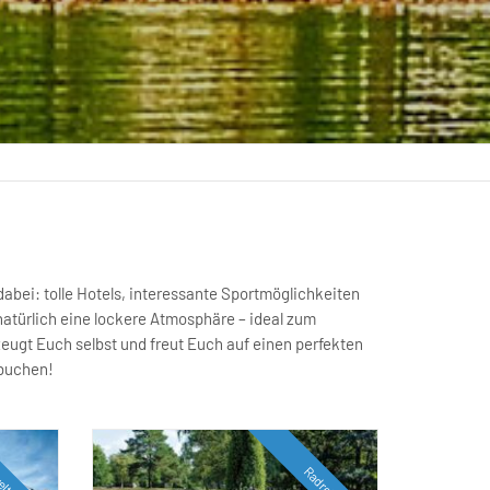
 buchen!
eltörn
Radreise