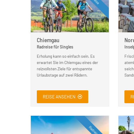
Chiemgau
Nor
Radreise für Singles
Insel
Erholung kann so einfach sein. Es
Frisc
erwartet Sie im Chiemgau eines der
atem
reizvollsten Ziele für entspannte
seich
Urlaubstage auf zwei Rädern.
Sands
REISE ANSEHEN
R
Radreise