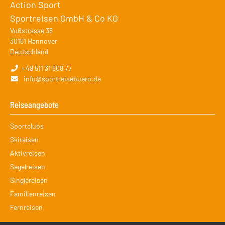
Action Sport
Sportreisen GmbH & Co KG
Voßstrasse 38
30161
Hannover
Deutschland
+49 511 31 808 77
info@sportreisebuero.de
Reiseangebote
Navigation
Sportclubs
überspringen
Skireisen
Aktivreisen
Segelreisen
Singlereisen
Familienreisen
Fernreisen