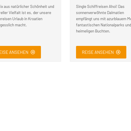
ix aus natürlicher Schönheit und
Single Schiffreisen Ahoi! Das
eller Vielfalt ist es, der unsere
sonnenverwöhnte Dalmatien
ereisen Urlaub in Kroatien
empfängt uns mit azurblauem M
gesslich macht.
fantastischen Nationalparks un
heimeligen Buchten.
EISE ANSEHEN
REISE ANSEHEN