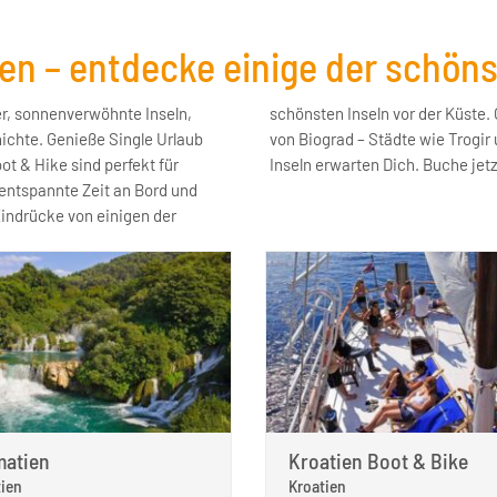
en – entdecke einige der schönst
er, sonnenverwöhnte Inseln,
 charmantes Hotel in der Nähe
ichte. Genieße Single Urlaub
ge mit dem Boot zu traumhaften
t & Hike sind perfekt für
Inseln erwarten Dich. Buche jet
 entspannte Zeit an Bord und
indrücke von einigen der
matien
Kroatien Boot & Bike
ien
Kroatien