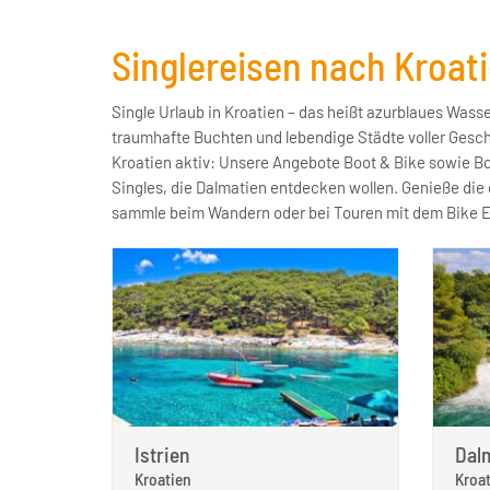
Singlereisen nach Kroati
Single Urlaub in Kroatien – das heißt azurblaues Wass
schönsten Inseln vor der Küste. Oder begleite uns in ein
traumhafte Buchten und lebendige Städte voller Gesch
von Biograd – Städte wie Trogir und Split sowie Ausflü
Kroatien aktiv: Unsere Angebote Boot & Bike sowie Boo
Singles, die Dalmatien entdecken wollen. Genieße die
sammle beim Wandern oder bei Touren mit dem Bike E
Istrien
Dal
Kroatien
Kroat