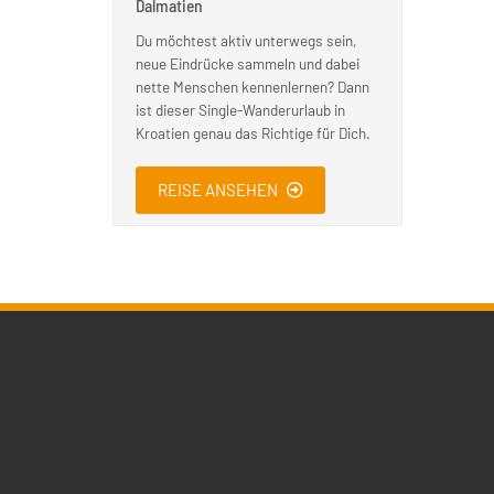
Dalmatien
Du möchtest aktiv unterwegs sein,
neue Eindrücke sammeln und dabei
nette Menschen kennenlernen? Dann
ist dieser Single-Wanderurlaub in
Kroatien genau das Richtige für Dich.
REISE ANSEHEN
Kontakt
Reisean
Navigati
Action Sport
Sportcl
überspr
Sportreisen GmbH & Co KG
Skireise
Voßstrasse 38
Aktivrei
30161
Hannover
Segelrei