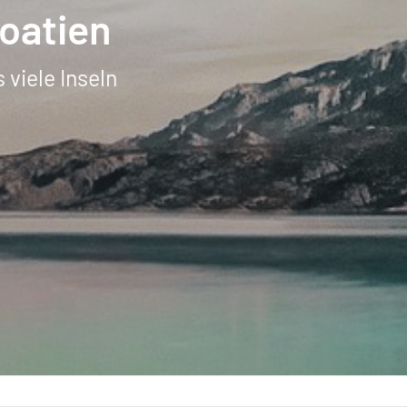
roatien
viele Inseln