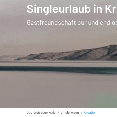
Singleurlaub in K
Gastfreundschaft pur und endlos 
Sportreisebuero.de
Singlereisen
Kroatien