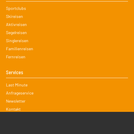
Navigation
Sportclubs
überspringen
Skireisen
Aktivreisen
Segelreisen
Singlereisen
Familienreisen
Fernreisen
Services
Navigation
Last Minute
überspringen
Anfrageservice
Newsletter
Kontakt
AGB
Impressum
Datenschutz