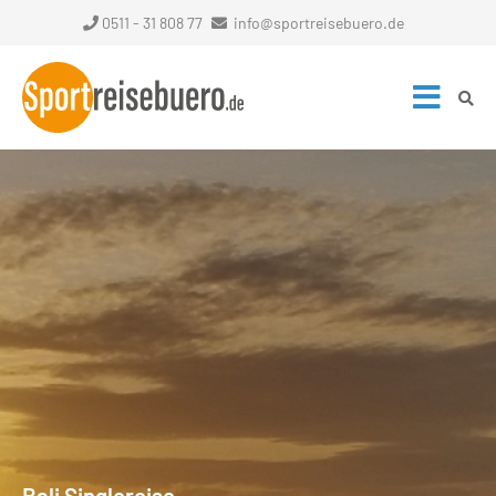
0511 - 31 808 77
info@sportreisebuero.de
Bali Singlereise