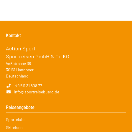
Kontakt
Action Sport
Sportreisen GmbH & Co KG
Voßstrasse 38
30161
Hannover
Deutschland
+49 511 31 808 77
info@sportreisebuero.de
Reiseangebote
Navigation
Sportclubs
überspringen
Skireisen