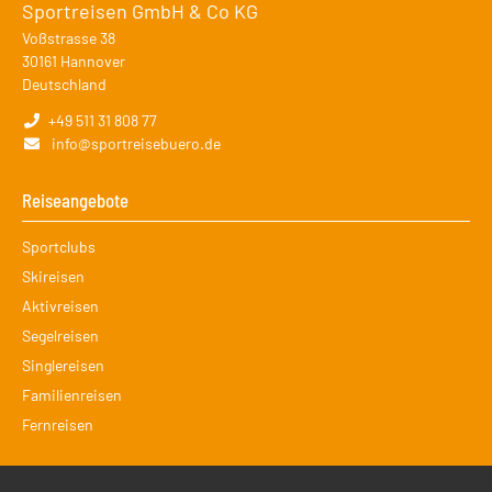
Sportreisen GmbH & Co KG
Voßstrasse 38
30161
Hannover
Deutschland
+49 511 31 808 77
info@sportreisebuero.de
Reiseangebote
Navigation
Sportclubs
überspringen
Skireisen
Aktivreisen
Segelreisen
Singlereisen
Familienreisen
Fernreisen
Services