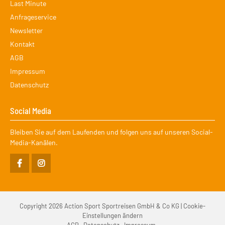
Navigation
Last Minute
überspringen
Anfrageservice
Newsletter
Kontakt
AGB
Impressum
Datenschutz
Social Media
Bleiben Sie auf dem Laufenden und folgen uns auf unseren Social-
Media-Kanälen.
Copyright 2026 Action Sport Sportreisen GmbH & Co KG |
Cookie-
Einstellungen ändern
Navigation