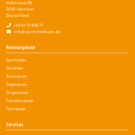
Voßstrasse 38
30161
Hannover
Deutschland
+49 511 31 808 77
info@sportreisebuero.de
Reiseangebote
Navigation
Sportclubs
überspringen
Skireisen
Aktivreisen
Segelreisen
Singlereisen
Familienreisen
Fernreisen
Services