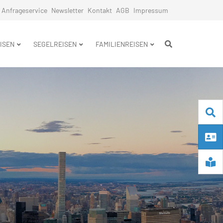
Anfrageservice
Newsletter
Kontakt
AGB
Impressum
n
ISEN
SEGELREISEN
FAMILIENREISEN