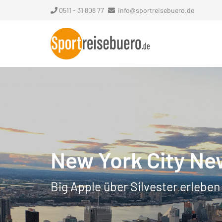
0511 - 31 808 77
info@sportreisebuero.de
New York City Ne
Big Apple über Silvester erleben