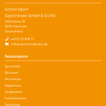
Action Sport
Sportreisen GmbH & Co KG
Voßstrasse 38
30161
Hannover
Deutschland
+49 511 31 808 77
info@sportreisebuero.de
Reiseangebote
Navigation
Sportclubs
überspringen
Skireisen
Aktivreisen
Segelreisen
Singlereisen
Familienreisen
Fernreisen