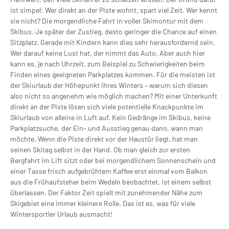
ist simpel: Wer direkt an der Piste wohnt, spart viel Zeit. Wer kennt
sie nicht? Die morgendliche Fahrt in voller Skimontur mit dem
Skibus. Je später der Zustieg, desto geringer die Chance auf einen
Sitzplatz. Gerade mit Kindern kann dies sehr herausfordernd sein.
Wer darauf keine Lust hat, der nimmt das Auto. Aber auch hier
kann es, je nach Uhrzeit, zum Beispiel zu Schwierigkeiten beim
Finden eines geeigneten Parkplatzes kommen. Für die meisten ist
der Skiurlaub der Höhepunkt ihres Winters – warum sich diesen
also nicht so angenehm wie möglich machen? Mit einer Unterkunft
direkt an der Piste lösen sich viele potentielle Knackpunkte im
Skiurlaub von alleine in Luft auf. Kein Gedränge im Skibus, keine
Parkplatzsuche, der Ein- und Ausstieg genau dann, wann man
möchte. Wenn die Piste direkt vor der Haustür liegt, hat man
seinen Skitag selbst in der Hand. Ob man gleich zur ersten
Bergfahrt im Lift sitzt oder bei morgendlichem Sonnenschein und
einer Tasse frisch aufgebrühtem Kaffee erst einmal vom Balkon
aus die Frühaufsteher beim Wedeln beobachtet, ist einem selbst
überlassen. Der Faktor Zeit spielt mit zunehmender Nähe zum
Skigebiet eine immer kleinere Rolle. Das ist es, was für viele
Wintersportler Urlaub ausmacht!