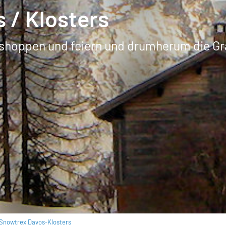
s / Klosters
um shoppen und feiern und drumherum die 
Snowtrex Davos-Klosters