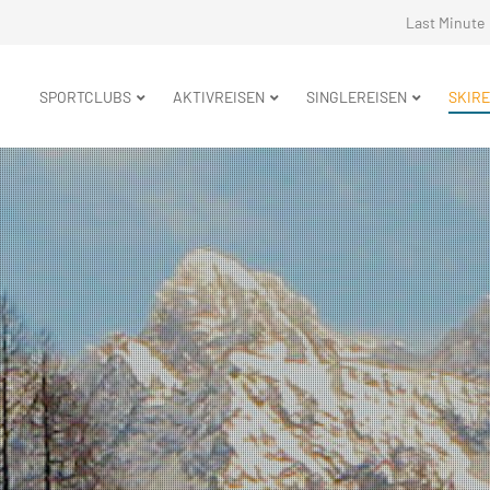
Navigation
Last Minute
überspringe
Navigation
SPORTCLUBS
AKTIVREISEN
SINGLEREISEN
SKIRE
überspringen