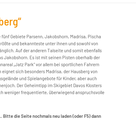
berg“
die fünf Gebiete Parsenn, Jakobshorn, Madrisa, Pischa
größte und bekannteste unter ihnen und sowohl von
änglich. Auf der anderen Talseite und somit ebenfalls
as Jakobshorn. Es ist mit seinen Pisten oberhalb der
real „Jatz Park“ vor allem bei sportlichen Fahrern
rn eignet sich besonders Madrisa, der Hausberg von
ngsgelände und Spielangebote für Kinder, aber auch
enjoch. Der Geheimtipp im Skigebiet Davos Klosters
sich weniger frequentierte, überwiegend anspruchsvolle
. Bitte die Seite nochmals neu laden (oder F5) dann