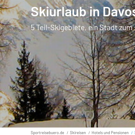
Skiurlaub in Davo
5 Teil-Skigebiete, ein Stadt z
Sportreisebuero.de
Skireisen
Hotels und Pensionen