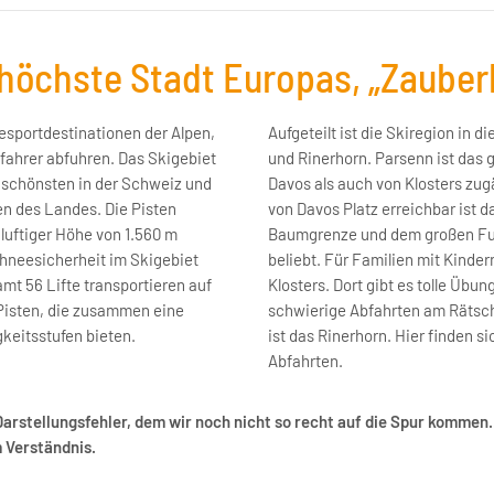
 höchste Stadt Europas, „Zauber
esportdestinationen der Alpen,
Aufgeteilt ist die Skiregion in 
ifahrer abfuhren. Das Skigebiet
und Rinerhorn. Parsenn ist das 
 schönsten in der Schweiz und
Davos als auch von Klosters zug
en des Landes. Die Pisten
von Davos Platz erreichbar ist d
 luftiger Höhe von 1.560 m
Baumgrenze und dem großen Funa
chneesicherheit im Skigebiet
beliebt. Für Familien mit Kinde
amt 56 Lifte transportieren auf
Klosters. Dort gibt es tolle Übu
Pisten, die zusammen eine
schwierige Abfahrten am Rätsch
keitsstufen bieten.
ist das Rinerhorn. Hier finden 
Abfahrten.
Darstellungsfehler, dem wir noch nicht so recht auf die Spur kommen..
m Verständnis.