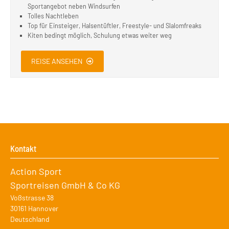
Sportangebot neben Windsurfen
Tolles Nachtleben
Top für Einsteiger, Halsentüftler, Freestyle- und Slalomfreaks
Kiten bedingt möglich, Schulung etwas weiter weg
REISE ANSEHEN
Kontakt
Action Sport
Sportreisen GmbH & Co KG
Voßstrasse 38
30161
Hannover
Deutschland