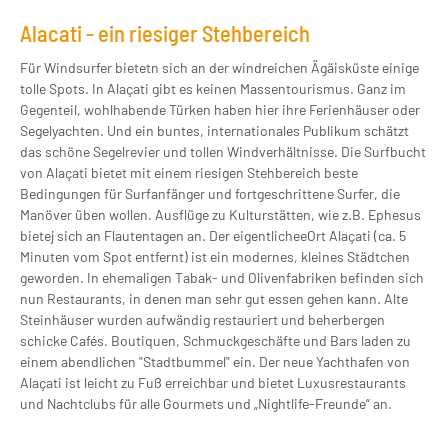
Alacati - ein riesiger Stehbereich
Für Windsurfer bietetn sich an der windreichen Ägäisküste einige
tolle Spots. In Alaçati gibt es keinen Massentourismus. Ganz im
Gegenteil, wohlhabende Türken haben hier ihre Ferienhäuser oder
Segelyachten. Und ein buntes, internationales Publikum schätzt
das schöne Segelrevier und tollen Windverhältnisse. Die Surfbucht
von Alaçati bietet mit einem riesigen Stehbereich beste
Bedingungen für Surfanfänger und fortgeschrittene Surfer, die
Manöver üben wollen. Ausflüge zu Kulturstätten, wie z.B. Ephesus
bietej sich an Flautentagen an. Der eigentlicheeOrt Alaçati (ca. 5
Minuten vom Spot entfernt) ist ein modernes, kleines Städtchen
geworden. In ehemaligen Tabak- und Olivenfabriken befinden sich
nun Restaurants, in denen man sehr gut essen gehen kann. Alte
Steinhäuser wurden aufwändig restauriert und beherbergen
schicke Cafés. Boutiquen, Schmuckgeschäfte und Bars laden zu
einem abendlichen "Stadtbummel" ein. Der neue Yachthafen von
Alaçati ist leicht zu Fuß erreichbar und bietet Luxusrestaurants
und Nachtclubs für alle Gourmets und „Nightlife-Freunde“ an.