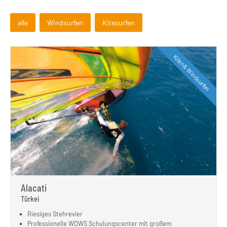
alle
Windsurfen
Kitesurfen
Kiten & Windsurfen
Alacati
Türkei
Riesiges Stehrevier
Professionelle WDWS Schulungscenter mit großem