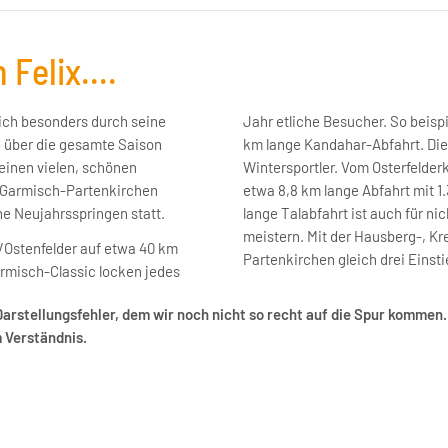
 Felix....
ich besonders durch seine
Jahr etliche Besucher. So beisp
e über die gesamte Saison
km lange Kandahar-Abfahrt. Die
einen vielen, schönen
Wintersportler. Vom Osterfelder
n Garmisch-Partenkirchen
etwa 8,8 km lange Abfahrt mit 
he Neujahrsspringen statt.
lange Talabfahrt ist auch für n
meistern. Mit der Hausberg-, K
Ostenfelder auf etwa 40 km
Partenkirchen gleich drei Einst
armisch-Classic locken jedes
Darstellungsfehler, dem wir noch nicht so recht auf die Spur kommen..
m Verständnis.