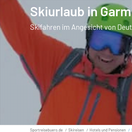
Skiurlaub in Gar
Skifahren im Angesicht von Deu
Sportreisebuero.de
Skireisen
Hotels und Pensionen