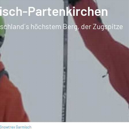
misch-Partenkirchen
tschland´s höchstem Berg, der Zugspitze
Snowtrex Garmisch