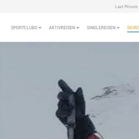
Navigation
Last Minute
überspringe
Navigation
SPORTCLUBS
AKTIVREISEN
SINGLEREISEN
SKIRE
überspringen