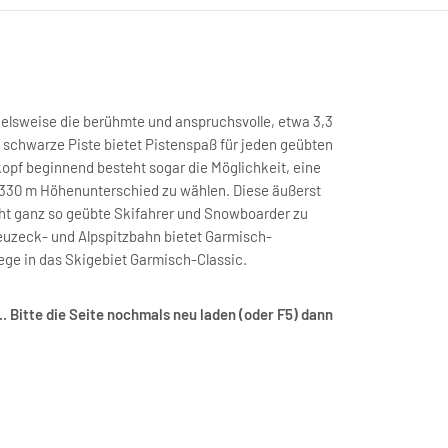
ielsweise die berühmte und anspruchsvolle, etwa 3,3
 schwarze Piste bietet Pistenspaß für jeden geübten
kopf beginnend besteht sogar die Möglichkeit, eine
1.330 m Höhenunterschied zu wählen. Diese äußerst
icht ganz so geübte Skifahrer und Snowboarder zu
reuzeck- und Alpspitzbahn bietet Garmisch-
iege in das Skigebiet Garmisch-Classic.
. Bitte die Seite nochmals neu laden (oder F5) dann