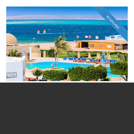
Windsurfen
Dahab
Sinai
Tolle Hotels direkt am Spot
1A Einsteigerrevier
Drei versch. Reviere für Windsurfer
Interessanter Ort mit Hippie Vergangenheit
Jetzt auch Kiten möglich