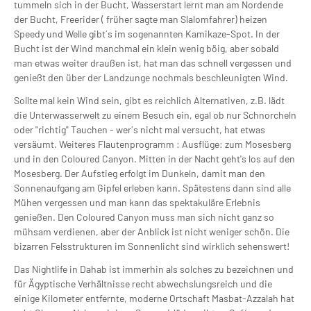
tummeln sich in der Bucht, Wasserstart lernt man am Nordende
der Bucht, Freerider ( früher sagte man Slalomfahrer) heizen
Speedy und Welle gibt´s im sogenannten Kamikaze-Spot. In der
Bucht ist der Wind manchmal ein klein wenig böig, aber sobald
man etwas weiter draußen ist, hat man das schnell vergessen und
genießt den über der Landzunge nochmals beschleunigten Wind.
Sollte mal kein Wind sein, gibt es reichlich Alternativen, z.B. lädt
die Unterwasserwelt zu einem Besuch ein, egal ob nur Schnorcheln
oder "richtig" Tauchen - wer´s nicht mal versucht, hat etwas
versäumt. Weiteres Flautenprogramm : Ausflüge: zum Mosesberg
und in den Coloured Canyon. Mitten in der Nacht geht's los auf den
Mosesberg. Der Aufstieg erfolgt im Dunkeln, damit man den
Sonnenaufgang am Gipfel erleben kann. Spätestens dann sind alle
Mühen vergessen und man kann das spektakuläre Erlebnis
genießen. Den Coloured Canyon muss man sich nicht ganz so
mühsam verdienen, aber der Anblick ist nicht weniger schön. Die
bizarren Felsstrukturen im Sonnenlicht sind wirklich sehenswert!
Das Nightlife in Dahab ist immerhin als solches zu bezeichnen und
für Ägyptische Verhältnisse recht abwechslungsreich und die
einige Kilometer entfernte, moderne Ortschaft Masbat-Azzalah hat