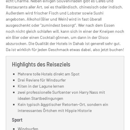
echt Charme. Neben einigen Souvenirläden gibt es Cafés und
Restaurants aller Art, sei es thailändisch, chinesisch oder indisch.
Außerdem wird frischer Fisch und Lobster sowie Sushi
angeboten. Alkohol (Bier und Wein) wird in fast überall
ausgeschenkt oder "zumindest besorgt". Wer nach dem Essen
noch nicht gleich schlafen will, kann sich in einer der Kneipen noch
ein Bier oder einen Cocktail gönnen, um dann in der Disco
abzurocken. Die Qualität der Hotels in Dahab ist generell sehr gut.
Da ist wirklich für jeden Geschmack etwas dabei, also jetzt buchen!
Highlights des Reiseziels
Mehrere tolle Hotels direkt am Spot
Drei Reviere für Windsurfer
Kiten in der Lagune lernen
zwei professionelle Surfcenter von Harry Nass mit
idealen Startbedingungen
Kein typisch ägyptischer Retorten-Ort, sondern ein
interessantes Örtchen mit Hippie Historie
Sport
Windsurfen