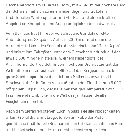
Bergbauerndorf am Fuße des "Dom", mit 4.545 m der höchste Berg
der Schweiz, hat sich zu einem lebendigen und trotzdem
traditionellen Wintersportort mit viel Flair und einem breiten
Angebot an Shopping- und Ausgehmöglichkeiten entwickelt.
Vom Dorf aus habt Ihr über verschiedene Gondeln direkte
Anbindung ans Skigebiet. Auf ca. 3.000 m startet dann die
bekannteste Bahn des Saastals, die Standseilbahn "Metro Alpin",
und bringt ihre Fahrgäste unter dem Gletscher hindurch auf das
etwa 3.500 m hohe Mittelallalin, einem Nebengipfel des
Allalinhorns. Dort werdet Ihr vom höchsten Drehrestaurant der
Welt mit einem fantastischen Blick auf das Bergpanorama, bei
guter Sicht sogar bis zu den Lichtern Mailands, erwartet. Ein
Stockwerk tiefer befindet sich außerdem der Einstieg zum 5.000
m² großen Eispavillon, der bei einer stetigen Temperatur von -1°C
faszinierende Einblicke in die Welt des jahrtausende alten
Feegletschers bietet.
Nach dem Skifahren stehen Euch in Saas-Fee alle Möglichkeiten
offen: Freiluftbars mit Liegestühlen am Fuße der Pisten,
gemütliche traditionelle Restaurants im Ortskern, zahlreiche Bars
und Diskotheken und die unterschiedlichsten sportlichen