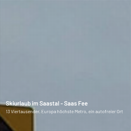
Skiurlaub im Saastal - Saas Fee
13 Viertausender, Europa höchste Metro, ein autofreier Ort