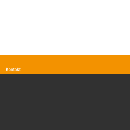
Kontakt
Action Sport
Sportreisen GmbH & Co KG
Voßstrasse 38
30161
Hannover
Deutschland
+49 511 31 808 77
info@sportreisebuero.de